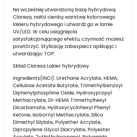
Na wcześniej utwardzoną bazę hybrydową
Claresa, nałóż cienką warstwę kolorowego
lakieru hybrydowego i utwardź go w lamie
UV/LED. W celu osiągnięcia
satysfakcjonującego efektu, czynność możesz
powtórzyć. Stylizację zabezpiecz aplikując i
utwardzając TOP.
Skład Claresa Lakier hybrydowy
Ingredients(INCI): Urethane Acrylate, HEMA,
Cellulose Acetate Butyrate, Trimethylbenzoyl
Diphenylphosphine Oxide, Hydroxypropyl
Methacrylate, Di-HEMA Trimethylhexyl
Dicarbamate, Hydroxycyclohexyl Phenyl
Ketone, Isobornyl Methacrylate, Silica
Dimethyl Silylate, Polyether Acrylate,
Dipropylene Glycol Diacrylate, Polyester
Acrylate, 2-Methylpropanol, Polyamide,