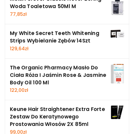
Woda Toaletowa 50Ml M
77,85
zł
My White Secret Teeth Whitening
Strips Wybielanie Zębów 14Szt
129,64
zł
The Organic Pharmacy Masło Do
Ciała Róża I Jaśmin Rose & Jasmine
Body Oil 100 Ml
122,00
zł
Keune Hair Straightener Extra Forte
Zestaw Do Keratynowego
Prostowania Włosów 2X 85ml
99,00
zł