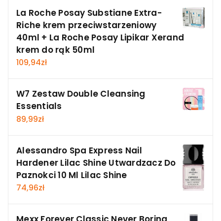
La Roche Posay Substiane Extra-
Riche krem przeciwstarzeniowy
40ml + La Roche Posay Lipikar Xerand
krem do rąk 50ml
109,94
zł
W7 Zestaw Double Cleansing
Essentials
89,99
zł
Alessandro Spa Express Nail
Hardener Lilac Shine Utwardzacz Do
Paznokci 10 Ml Lilac Shine
74,96
zł
Mexx Forever Classic Never Boring