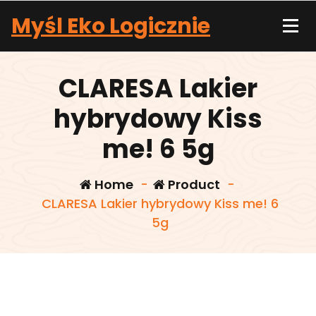
Skip
Myśl Eko Logicznie
to
content
CLARESA Lakier
hybrydowy Kiss
me! 6 5g
Home
-
Product
-
CLARESA Lakier hybrydowy Kiss me! 6
5g