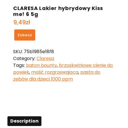
CLARESA Lakier hybrydowy Kiss
me! 6 5g
9,49
zł
Zobacz
SKU:
75b1985e18f8
Category:
Claresa
Tags:
baton bounty
,
brzoskwiniowe cienie do
powiek
,
maść rozgrzewająca
,
pasta do
zębów dla dzieci 1000 ppm
Description