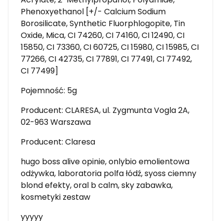
Phenoxyethanol [+/- Calcium Sodium
Borosilicate, Synthetic Fluorphlogopite, Tin
Oxide, Mica, CI 74260, CI 74160, CI 12490, CI
15850, CI 73360, CI 60725, CI 15980, CI 15985, CI
77266, CI 42735, CI 77891, CI 77491, CI 77492,
CI 77499]
Pojemność: 5g
Producent: CLARESA, ul. Zygmunta Vogla 2A,
02-963 Warszawa
Producent: Claresa
hugo boss alive opinie, onlybio emolientowa
odżywka, laboratoria polfa łódź, syoss ciemny
blond efekty, oral b calm, sky zabawka,
kosmetyki zestaw
yyyyy