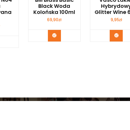
a
Black Woda
Hybrydow
wana
Kolońska 100ml
Glitter Wine 
69,90
zł
9,95
zł
ł
Zobacz
Zoba
bacz
Copyright © 2026 Myśl Eko Logicznie | Powered by
Storel