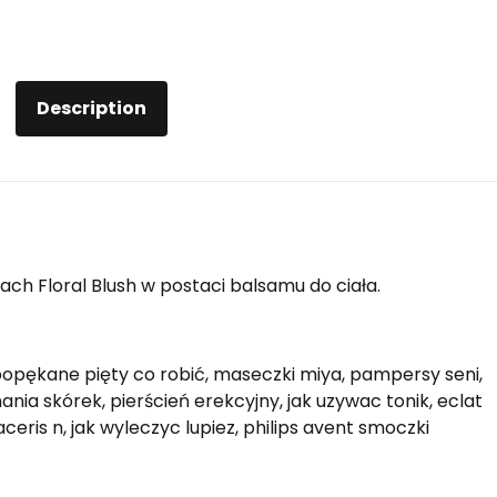
Description
h Floral Blush w postaci balsamu do ciała.
 popękane pięty co robić, maseczki miya, pampersy seni,
nia skórek, pierścień erekcyjny, jak uzywac tonik, eclat
ris n, jak wyleczyc lupiez, philips avent smoczki