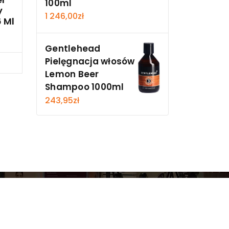
100ml
y
1 246,00
zł
6 Ml
Gentlehead
Pielęgnacja włosów
cz
Lemon Beer
Shampoo 1000ml
243,95
zł
y