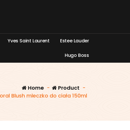
Y
v
e
s
S
a
i
n
t
L
a
u
r
e
n
t
E
s
t
e
e
L
a
u
d
e
r
H
u
g
o
B
o
s
s
Home
-
Product
-
ral Blush mleczko do ciała 150ml