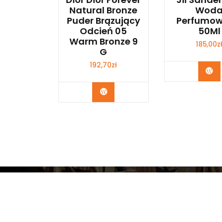
Natural Bronze
Wod
Puder Brązujący
Perfumo
Odcień 05
50Ml
Warm Bronze 9
185,00
z
G
192,70
zł
Zo
Zobacz