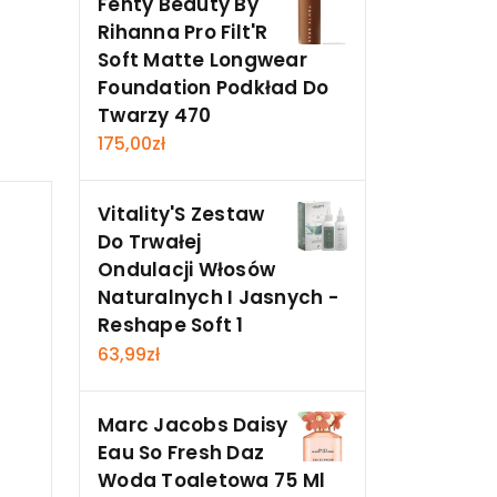
Fenty Beauty By
Rihanna Pro Filt'R
Soft Matte Longwear
Foundation Podkład Do
Twarzy 470
175,00
zł
Vitality'S Zestaw
Do Trwałej
Ondulacji Włosów
Naturalnych I Jasnych -
Reshape Soft 1
63,99
zł
Marc Jacobs Daisy
Eau So Fresh Daz
Woda Toaletowa 75 Ml