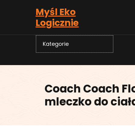
Skip
Myśl Eko
to
content
Logicznie
Kategorie
Coach Coach Flo
mleczko do ciał