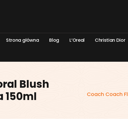
S
t
r
o
n
a
g
ł
ó
w
n
a
B
l
o
g
L
’
O
r
e
a
l
C
h
r
i
s
t
i
a
n
D
i
o
r
ral Blush
a 150ml
Coach Coach Flo