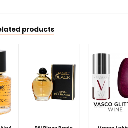
elated products
r No4
Bill Blass Basic
Vasco Laki