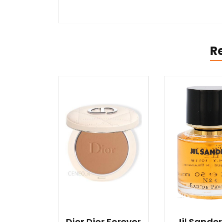
R
Dior Dior Forever
Jil Sande