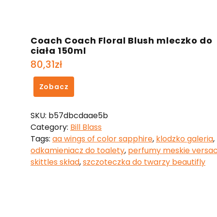
Coach Coach Floral Blush mleczko do
ciała 150ml
80,31
zł
Zobacz
SKU:
b57dbcdaae5b
Category:
Bill Blass
Tags:
aa wings of color sapphire
,
klodzko galeria
,
odkamieniacz do toalety
,
perfumy meskie versa
skittles skład
,
szczoteczka do twarzy beautifly