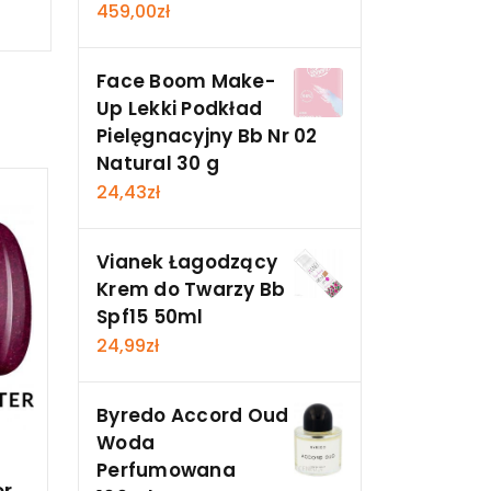
459,00
zł
Face Boom Make-
Up Lekki Podkład
Pielęgnacyjny Bb Nr 02
Natural 30 g
24,43
zł
Vianek Łagodzący
Krem do Twarzy Bb
Spf15 50ml
24,99
zł
Byredo Accord Oud
Woda
Perfumowana
er