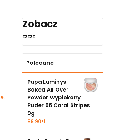
Zobacz
zzzzz
Polecane
Pupa Luminys
Baked All Over
ce
,
Powder Wypiekany
Puder 06 Coral Stripes
9g
89,90
zł