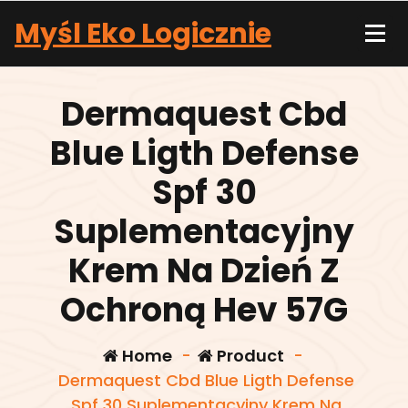
Skip
Myśl Eko Logicznie
to
content
Dermaquest Cbd
Blue Ligth Defense
Spf 30
Suplementacyjny
Krem Na Dzień Z
Ochroną Hev 57G
Home
-
Product
-
Dermaquest Cbd Blue Ligth Defense
Spf 30 Suplementacyjny Krem Na