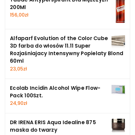
200Ml
156,00
zł
Alfaparf Evolution of the Color Cube
3D farba do włosów 11.11 Super
Rozjaśniajacy Intensywny Popielaty Blond
60ml
23,05
zł
Ecolab Incidin Alcohol Wipe Flow-
Pack 100Szt.
24,90
zł
DR IRENA ERIS Aqua Idealine 875
maska do twarzy