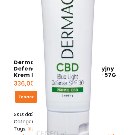
Dermaquest Cbd Blue Ligth
Defense Spf 30 Suplementacyjny
Krem Na Dzień Z Ochroną Hev 57G
336,00
zł
Zobacz
SKU:
da2c6ef809ee
Category:
Dermaquest
Tags:
filtry do czajnika dafi
,
lenor