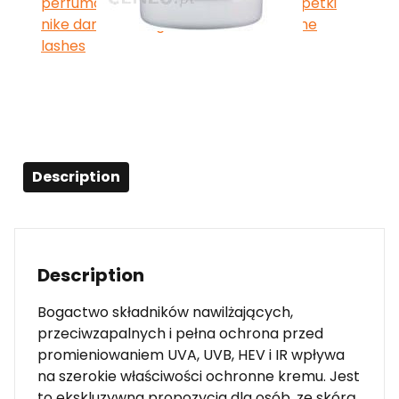
perfumowany
,
półki na perfumy
,
skarpetki
nike damskie długie białe
,
wibo extreme
lashes
Description
Description
Bogactwo składników nawilżających,
przeciwzapalnych i pełna ochrona przed
promieniowaniem UVA, UVB, HEV i IR wpływa
na szerokie właściwości ochronne kremu. Jest
to ekskluzywna propozycja dla osób, ze skórą