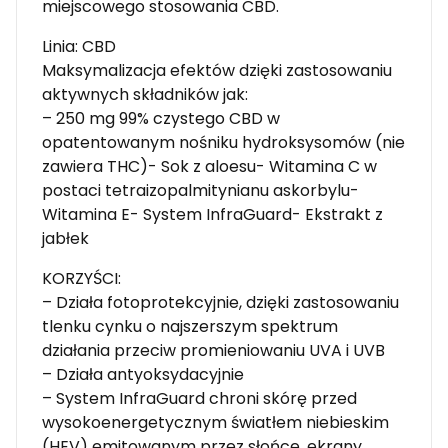
miejscowego stosowania CBD.
Linia: CBD
Maksymalizacja efektów dzięki zastosowaniu
aktywnych składników jak:
– 250 mg 99% czystego CBD w
opatentowanym nośniku hydroksysomów (nie
zawiera THC)- Sok z aloesu- Witamina C w
postaci tetraizopalmitynianu askorbylu-
Witamina E- System InfraGuard- Ekstrakt z
jabłek
KORZYŚCI:
– Działa fotoprotekcyjnie, dzięki zastosowaniu
tlenku cynku o najszerszym spektrum
działania przeciw promieniowaniu UVA i UVB
– Działa antyoksydacyjnie
– System InfraGuard chroni skórę przed
wysokoenergetycznym światłem niebieskim
(HEV) emitowanym przez słońce, ekrany,