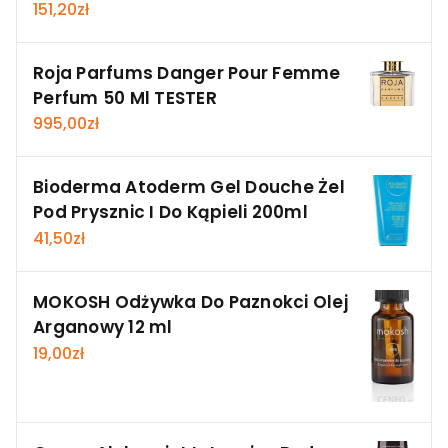
151,20
zł
Roja Parfums Danger Pour Femme
Perfum 50 Ml TESTER
995,00
zł
Bioderma Atoderm Gel Douche Żel
Pod Prysznic I Do Kąpieli 200ml
41,50
zł
MOKOSH Odżywka Do Paznokci Olej
Arganowy 12 ml
19,00
zł