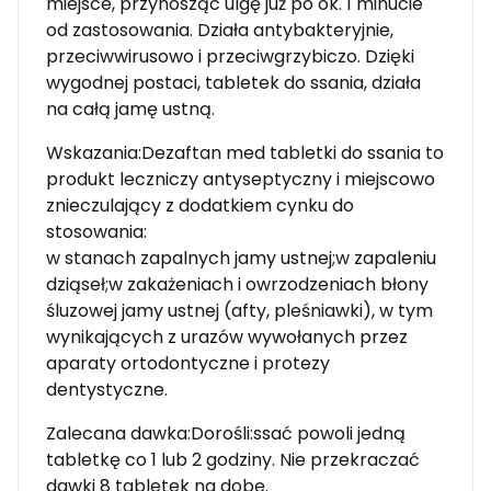
miejsce, przynosząc ulgę już po ok. 1 minucie
od zastosowania. Działa antybakteryjnie,
przeciwwirusowo i przeciwgrzybiczo. Dzięki
wygodnej postaci, tabletek do ssania, działa
na całą jamę ustną.
Wskazania:Dezaftan med tabletki do ssania to
produkt leczniczy antyseptyczny i miejscowo
znieczulający z dodatkiem cynku do
stosowania:
w stanach zapalnych jamy ustnej;w zapaleniu
dziąseł;w zakażeniach i owrzodzeniach błony
śluzowej jamy ustnej (afty, pleśniawki), w tym
wynikających z urazów wywołanych przez
aparaty ortodontyczne i protezy
dentystyczne.
Zalecana dawka:Dorośli:ssać powoli jedną
tabletkę co 1 lub 2 godziny. Nie przekraczać
dawki 8 tabletek na dobę.