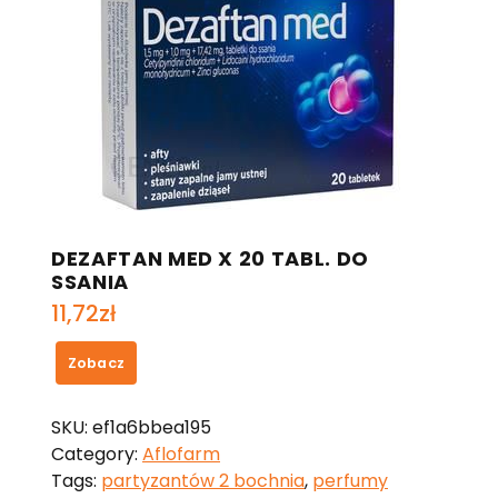
DEZAFTAN MED X 20 TABL. DO
SSANIA
11,72
zł
Zobacz
SKU:
ef1a6bbea195
Category:
Aflofarm
Tags:
partyzantów 2 bochnia
,
perfumy