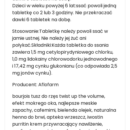
Dzieci w wieku powyżej 6 lat:ssać powoli jedną
tabletkę co 2 lub 3 godziny. Nie przekraczać
dawki 6 tabletek na dobę.
Stosowanie:Tabletkę należy powoli ssać w
jamie ustnej. Nie należy jej żuć ani
połykać.Składniki:Każda tabletka do ssania
zawiera 1,5 mg cetylopirydyniowego chlorku,
1,0 mg lidokainy chlorowodorku jednowodnego
i 17,42 mg cynku glukonianu (co odpowiada 2,5
mg jonów cynku).
Producent: Aflofarm
bourjois tusz do rzęs twist up the volume,
efekt mokrego oka, najlepsze meskie
zapachy, cafemimi, bielenda olejek, naturalna
henna do brwi, apteka wrzeszcz, iwostin
purritin krem przywracający nawilżenie,