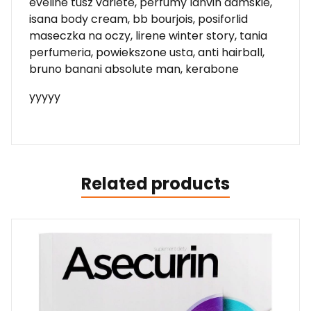
eveline tusz variete, perfumy lanvin damskie,
isana body cream, bb bourjois, posiforlid
maseczka na oczy, lirene winter story, tania
perfumeria, powiekszone usta, anti hairball,
bruno banani absolute man, kerabone
yyyyy
Related products