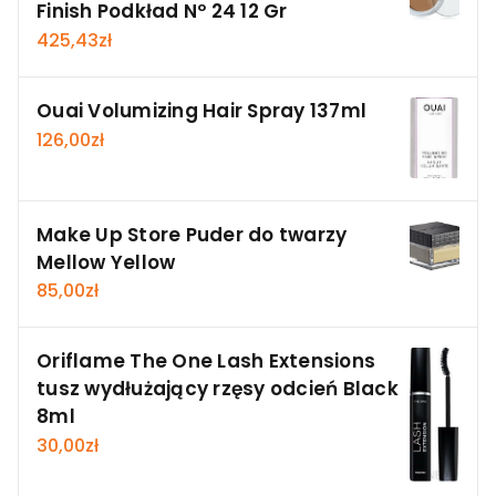
Finish Podkład Nº 24 12 Gr
425,43
zł
Ouai Volumizing Hair Spray 137ml
126,00
zł
Make Up Store Puder do twarzy
Mellow Yellow
85,00
zł
Oriflame The One Lash Extensions
tusz wydłużający rzęsy odcień Black
8ml
30,00
zł