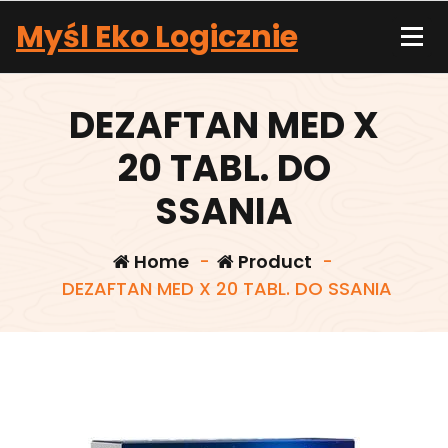
Skip
Myśl Eko Logicznie
to
content
DEZAFTAN MED X
20 TABL. DO
SSANIA
Home
-
Product
-
DEZAFTAN MED X 20 TABL. DO SSANIA