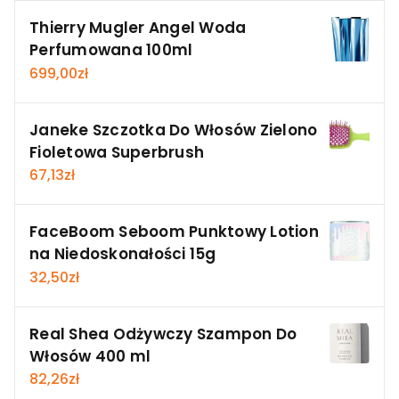
Thierry Mugler Angel Woda
Perfumowana 100ml
699,00
zł
Janeke Szczotka Do Włosów Zielono
Fioletowa Superbrush
67,13
zł
FaceBoom Seboom Punktowy Lotion
na Niedoskonałości 15g
32,50
zł
Real Shea Odżywczy Szampon Do
Włosów 400 ml
82,26
zł