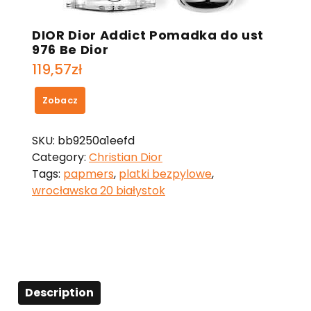
DIOR Dior Addict Pomadka do ust
976 Be Dior
119,57
zł
Zobacz
SKU:
bb9250a1eefd
Category:
Christian Dior
Tags:
papmers
,
platki bezpylowe
,
wrocławska 20 białystok
Description