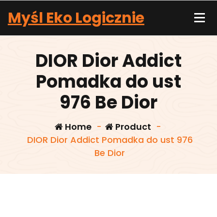
Skip
Myśl Eko Logicznie
to
content
DIOR Dior Addict
Pomadka do ust
976 Be Dior
Home
-
Product
-
DIOR Dior Addict Pomadka do ust 976
Be Dior