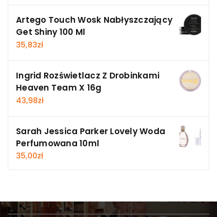
Artego Touch Wosk Nabłyszczający
Get Shiny 100 Ml
35,83
zł
Ingrid Rozświetlacz Z Drobinkami
Heaven Team X 16g
43,98
zł
Sarah Jessica Parker Lovely Woda
Perfumowana 10ml
35,00
zł