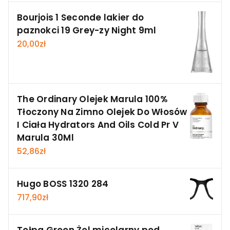
Bourjois 1 Seconde lakier do
paznokci 19 Grey-zy Night 9ml
20,00
zł
The Ordinary Olejek Marula 100%
Tłoczony Na Zimno Olejek Do Włosów
I Ciała Hydrators And Oils Cold Pr V
Marula 30Ml
52,86
zł
Hugo BOSS 1320 284
717,90
zł
Tołpa Green Żel micelarny pod