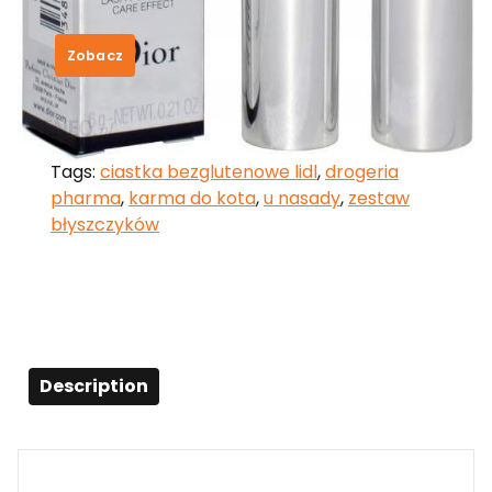
155,00
zł
Zobacz
SKU:
e4bc42c51826
Category:
Christian Dior
Tags:
ciastka bezglutenowe lidl
,
drogeria
pharma
,
karma do kota
,
u nasady
,
zestaw
błyszczyków
Description