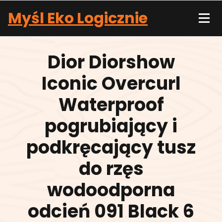
Skip
Myśl Eko Logicznie
to
content
Dior Diorshow
Iconic Overcurl
Waterproof
pogrubiający i
podkręcający tusz
do rzęs
wodoodporna
odcień 091 Black 6