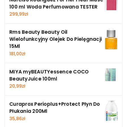
100 ml Woda Perfumowana TESTER
299,99
zł
Rms Beauty Beauty Oil
Wielofunkcyjny Olejek Do Pielęgnacji
15Ml
181,00
zł
MIYA myBEAUTYessence COCO
BeautyJuice 100ml
20,99
zł
Curaprox Perioplus+Protect Płyn Do
Płukania 200Ml
35,86
zł