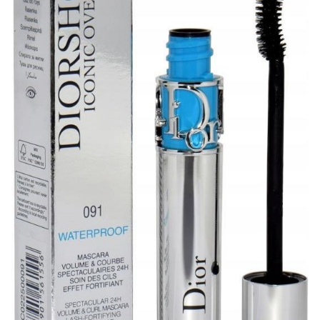
Dior Diorshow Iconic Overcurl
Waterproof pogrubiający i
podkręcający tusz do rzęs
wodoodporna odcień 091 Black 6 g