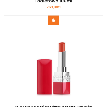
Toaletowa 100ml
263,90
zł
Zobacz