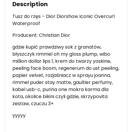
Description
Tusz do rzęs – Dior Diorshow Iconic Overcurl
Waterproof
Producent: Christian Dior
gdzie kupić prawdziwy sok z granatów,
błyszczyk rimmel oh my gloss plump, wibo
million dollar lips 1, krem do twarzy yoskine,
peeling face boom, regenerum do ust peeling,
papier velvet, rozjaśniacz w sprayu joanna,
rimmel puder stay matte, gaultier perfumy,
kabel usb-c, purina one mokra karma dla
kota, okolice bikini czyli gdzie, skrzypovita
zestaw, czuczu 3+
yyyyy