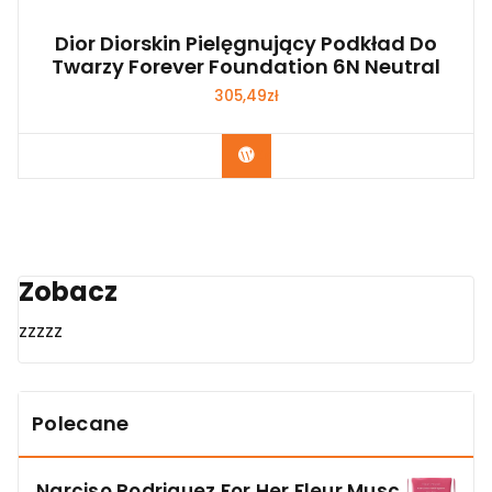
Dior Diorskin Pielęgnujący Podkład Do
Twarzy Forever Foundation 6N Neutral
305,49
zł
Zobacz
Zobacz
zzzzz
Polecane
Narciso Rodriguez For Her Fleur Musc