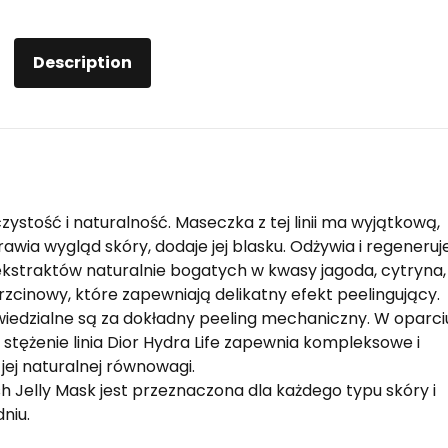
Description
czystość i naturalność. Maseczka z tej linii ma wyjątkową,
wia wygląd skóry, dodaje jej blasku. Odżywia i regeneruj
 ekstraktów naturalnie bogatych w kwasy jagoda, cytryna,
zcinowy, które zapewniają delikatny efekt peelingujący.
iedzialne są za dokładny peeling mechaniczny. W oparci
stężenie linia Dior Hydra Life zapewnia kompleksowe i
 jej naturalnej równowagi.
h Jelly Mask jest przeznaczona dla każdego typu skóry i
niu.