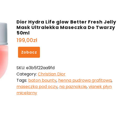
Dior Hydra Life glow Better Fresh Jelly
Mask Ultralekka Maseczka Do Twarzy
50ml
199,00
zł
Zobacz
SKU:
e3b5f22aa9fd
Category:
Christian Dior
Tags:
baton bounty
,
henna pudrowa grafitowa
,
maseczka pod oczy
,
na paznokcie
,
vianek płyn
micelarny