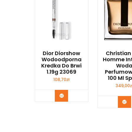
Dior Diorshow
Christian
Wodoodporna
Homme In
Kredka Do Brwi
Wod
1.19g 23069
Perfumo
100 Ml S
108,70
zł
349,00
z
Zobacz
Zo