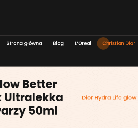
S
t
r
o
n
a
g
ł
ó
w
n
a
B
l
o
g
L
’
O
r
e
a
l
C
h
r
i
s
t
i
a
n
D
i
o
r
glow Better
 Ultralekka
Dior Hydra Life glow
arzy 50ml