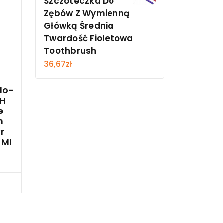
Szczoteczka Do
Zębów Z Wymienną
Główką Średnia
Twardość Fioletowa
Toothbrush
36,67
zł
No-
4H
e
n
r
 Ml
cz