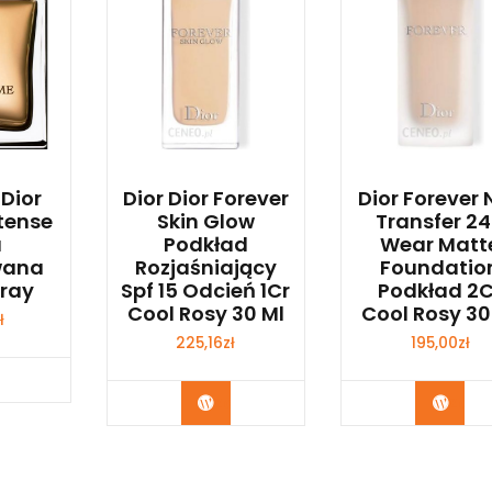
 Dior
Dior Dior Forever
Dior Forever 
tense
Skin Glow
Transfer 2
a
Podkład
Wear Matt
wana
Rozjaśniający
Foundatio
pray
Spf 15 Odcień 1Cr
Podkład 2C
Cool Rosy 30 Ml
Cool Rosy 30
ł
225,16
zł
195,00
zł
bacz
Zobacz
Zoba