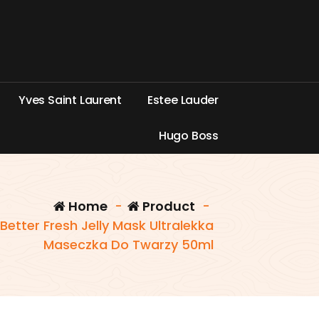
Y
v
e
s
S
a
i
n
t
L
a
u
r
e
n
t
E
s
t
e
e
L
a
u
d
e
r
H
u
g
o
B
o
s
s
Home
-
Product
-
 Better Fresh Jelly Mask Ultralekka
Maseczka Do Twarzy 50ml