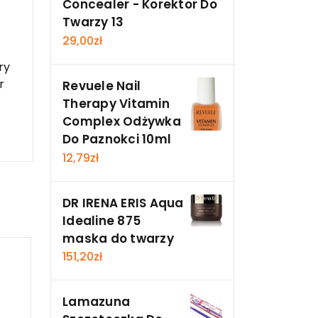
Concealer - Korektor Do
Twarzy 13
29,00
zł
ry
r
Revuele Nail
Therapy Vitamin
Complex Odżywka
Do Paznokci 10ml
12,79
zł
DR IRENA ERIS Aqua
Idealine 875
maska do twarzy
151,20
zł
Lamazuna