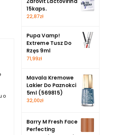
Zdrovit Lactovirina
15kaps.
22,87
zł
Pupa Vamp!
Extreme Tusz Do
Rzęs 9ml
71,99
zł
e
Mavala Kremowe
Lakier Do Paznokci
5ml (569815)
u o
32,00
zł
Barry M Fresh Face
Perfecting