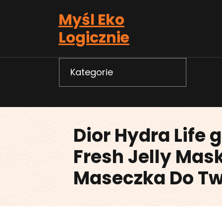
Skip
Myśl Eko
to
content
Logicznie
Kategorie
Dior Hydra Life 
Fresh Jelly Mask
Maseczka Do Tw