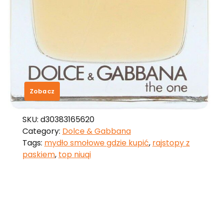
Dolce & Gabbana The One For Men
Woda Toaletowa 100 Ml Spray
230,69
zł
Zobacz
SKU:
d30383165620
Category:
Dolce & Gabbana
Tags:
mydło smołowe gdzie kupić
,
rajstopy z
paskiem
,
top niuqi