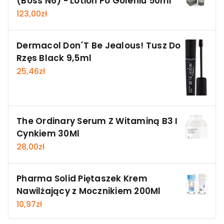
(Boss N6) - Lotion Po Goleniu 50ml
123,00
zł
Dermacol Don´T Be Jealous! Tusz Do
Rzęs Black 9,5ml
25,46
zł
The Ordinary Serum Z Witaminą B3 I
Cynkiem 30Ml
28,00
zł
Pharma Solid Piętaszek Krem
Nawilżający z Mocznikiem 200Ml
10,97
zł