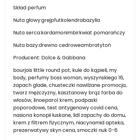
Skład perfum
Nuta głowy:grejpfutkolendrabazylia
Nuta serca:kardamonimbirkwiat pomarańczy
Nuta bazy:drewno cedroweambratytoń
Producent: Dolce & Gabbana
bourjois little round pot, kule do kąpieli, my
body, perfumy boss woman, wyszynskiego 16,
zapach glade, chusteczki nawilżane promocja,
twarz mężczyzny, kasztanowy brąz farba do
włosów, linoeparol krem, podpaski
poporodowe, test antygenowy covid cena,
nasiona konopii łuskane, lidl zapachy do domu,
krem z filtrem fizycznym, niacynamid apteka,
prezerwatywy skyn cena, smoczki nuk 0-6