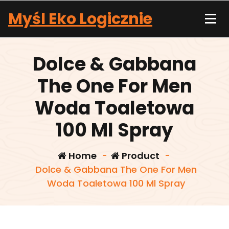
Skip
Myśl Eko Logicznie
to
content
Dolce & Gabbana
The One For Men
Woda Toaletowa
100 Ml Spray
Home
-
Product
-
Dolce & Gabbana The One For Men
Woda Toaletowa 100 Ml Spray