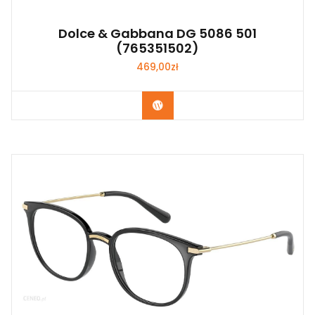
Dolce & Gabbana DG 5086 501
(765351502)
469,00
zł
Zobacz