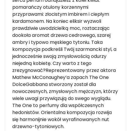
sercu perfum odnajdziesz z kolei kwiat
pomarańczy otulony korzennymi
przyprawami: złocistym imbirem i ciepłym
kardamonem. Na koniec eliksir wyzwoli
prawdziwie uwodzicielką moc, roztaczając
dookoła aromat drzewa cedrowego, szarej
ambry i typowo męskiego tytoniu. Taka
kompozycja podkreśli Twój szarmancki styl, a
jednocześnie swoją zmysłowością odurzy
niejedną kobietę. Czy warto z tego
zrezygnować?Reprezentowany przez aktora
Mathew McConaughey’a zapach The One
DolceGabbana stworzony został dla
nowoczesnych, zmysłowych mężczyzn, którzy
wiele uwagi przywiązują do swego wyglądu.
The One to perfumy dla współczesnych
hedonistów. Orientalna kompozycja rozwija
się harmonijnie wokół wyrafinowanych nut
drzewno-tytoniowych.