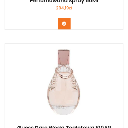
Perfumowana Spray 50Ml
294,19
zł
Zobacz
Guess Dare Woda Toaletowa 100 Ml