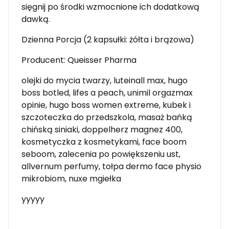
sięgnij po środki wzmocnione ich dodatkową
dawką.
Dzienna Porcja (2 kapsułki: żółta i brązowa)
Producent: Queisser Pharma
olejki do mycia twarzy, luteinall max, hugo
boss botled, lifes a peach, unimil orgazmax
opinie, hugo boss women extreme, kubek i
szczoteczka do przedszkola, masaż bańką
chińską siniaki, doppelherz magnez 400,
kosmetyczka z kosmetykami, face boom
seboom, zalecenia po powiększeniu ust,
allvernum perfumy, tołpa dermo face physio
mikrobiom, nuxe mgiełka
yyyyy