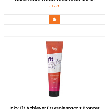
90,77
zł
Zobacz
Inky Fit Achiever Przyspieszacz + Bronzer