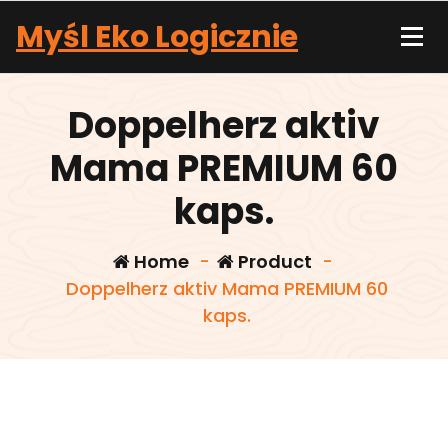
Skip
Myśl Eko Logicznie
to
content
Doppelherz aktiv
Mama PREMIUM 60
kaps.
Home
-
Product
-
Doppelherz aktiv Mama PREMIUM 60
kaps.