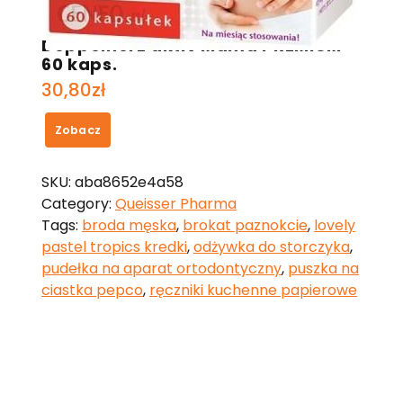
Doppelherz aktiv Mama PREMIUM
60 kaps.
30,80
zł
Zobacz
SKU:
aba8652e4a58
Category:
Queisser Pharma
Tags:
broda męska
,
brokat paznokcie
,
lovely
pastel tropics kredki
,
odżywka do storczyka
,
pudełka na aparat ortodontyczny
,
puszka na
ciastka pepco
,
ręczniki kuchenne papierowe