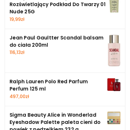
Rozświetlający Podkład Do Twarzy 01
Nude 25G
19,99
zł
Jean Paul Gaultter Scandal balsam
do ciała 200ml
116,13
zł
Ralph Lauren Polo Red Parfum
Perfum 125 ml
497,00
zł
Sigma Beauty Alice in Wonderlad
Eyeshadow Palette paleta cieni do
powiek z pędzelkiem 232 g