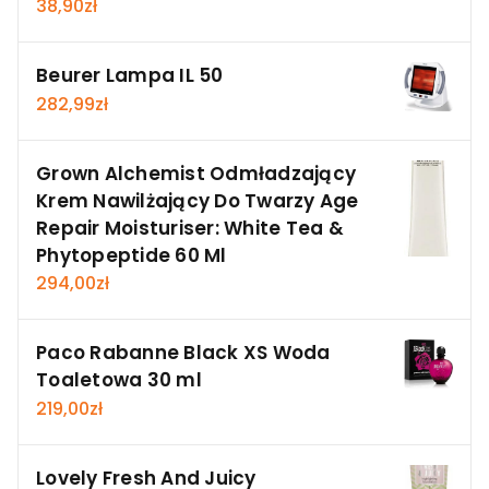
38,90
zł
Beurer Lampa IL 50
282,99
zł
Grown Alchemist Odmładzający
Krem Nawilżający Do Twarzy Age
Repair Moisturiser: White Tea &
Phytopeptide 60 Ml
294,00
zł
Paco Rabanne Black XS Woda
Toaletowa 30 ml
219,00
zł
Lovely Fresh And Juicy