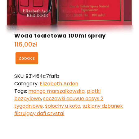
Elizabeth Arden Red Door Woman
Woda toaletowa 100ml spray
116,00
zł
Zobacz
SKU:
931464c7fafb
Category:
Elizabeth Arden
Tags:
mango marszałkowska
,
platki
bezpylowe
,
soczewki acuvue oasys 2
tygodniowe
,
śpiochy u kota
,
szklany dzbanek
filtrujący dafi crystal