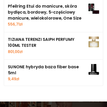
Pfeilring Etui do manicure, skóra
bydlęca, bordowy, 5-częściowy
manicure, wielokolorowe, One Size
556,71
zł
TIZIANA TERENZI SAIPH PERFUMY
100ML TESTER
801,00
zł
SUNONE hybryda baza fiber base
5ml
9,49
zł