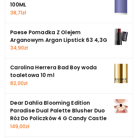
100ML
38,71
zł
Paese Pomadka Z Olejem
Arganowym Argan Lipstick 63 4,3G
34,90
zł
Carolina Herrera Bad Boy woda
toaletowa 10 ml
82,00
zł
Dear Dahlia Blooming Edition
Paradise Dual Palette Blusher Duo
Róż Do Policzków 4 G Candy Castle
149,00
zł