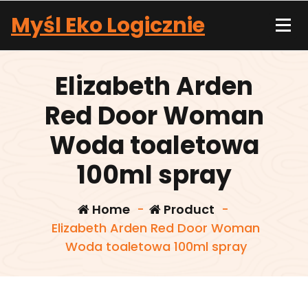
Skip
Myśl Eko Logicznie
to
content
Elizabeth Arden
Red Door Woman
Woda toaletowa
100ml spray
Home
-
Product
-
Elizabeth Arden Red Door Woman
Woda toaletowa 100ml spray