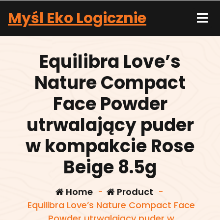
Skip
Myśl Eko Logicznie
to
content
Equilibra Love’s
Nature Compact
Face Powder
utrwalający puder
w kompakcie Rose
Beige 8.5g
Home
-
Product
-
Equilibra Love’s Nature Compact Face
Powder utrwalający puder w