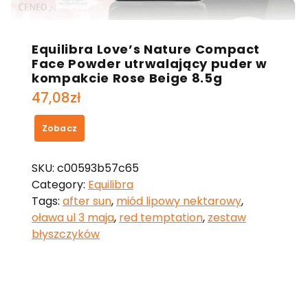
Equilibra Love’s Nature Compact
Face Powder utrwalający puder w
kompakcie Rose Beige 8.5g
47,08
zł
Zobacz
SKU:
c00593b57c65
Category:
Equilibra
Tags:
after sun
,
miód lipowy nektarowy
,
oława ul 3 maja
,
red temptation
,
zestaw
błyszczyków