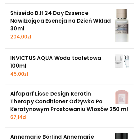
Shiseido B.H 24 Day Essence
Nawilżająca Esencja na Dzień Wkład
30ml
204,00
zł
INVICTUS AQUA Woda toaletowa
100ml
45,00
zł
Alfaparf Lisse Design Keratin
Therapy Conditioner Odżywka Po
Keratynowym Prostowaniu Włosów 250 ml
67,14
zł
Annemarie Börlind Annemarie