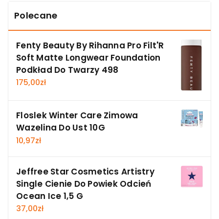
Polecane
Fenty Beauty By Rihanna Pro Filt'R
Soft Matte Longwear Foundation
Podkład Do Twarzy 498
175,00
zł
Floslek Winter Care Zimowa
Wazelina Do Ust 10G
10,97
zł
Jeffree Star Cosmetics Artistry
Single Cienie Do Powiek Odcień
Ocean Ice 1,5 G
37,00
zł