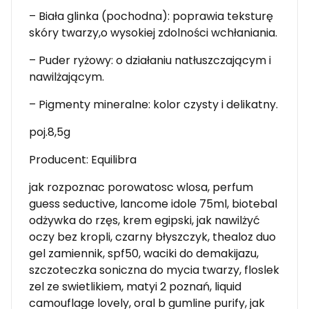
– Biała glinka (pochodna): poprawia teksturę
skóry twarzy,o wysokiej zdolności wchłaniania.
– Puder ryżowy: o działaniu natłuszczającym i
nawilżającym.
– Pigmenty mineralne: kolor czysty i delikatny.
poj.8,5g
Producent: Equilibra
jak rozpoznac porowatosc wlosa, perfum
guess seductive, lancome idole 75ml, biotebal
odżywka do rzęs, krem egipski, jak nawilżyć
oczy bez kropli, czarny błyszczyk, thealoz duo
gel zamiennik, spf50, waciki do demakijazu,
szczoteczka soniczna do mycia twarzy, floslek
zel ze swietlikiem, matyi 2 poznań, liquid
camouflage lovely, oral b gumline purify, jak