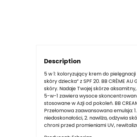
Description
5 w 1: koloryzujący krem do pielęgnacji 
skóry dziecka” z SPF 20. BB CRÈME AU 
skóry. Nadaje Twojej skórze aksamitny
5-w-1 zawiera wysoce skoncentrowaną 
stosowane w Azji od pokoleń. BB CREAM
Przełomowa zaawansowana emulsja: 1. 
niedoskonałości, 2. nawilża, odżywia skó
chroni przed promieniami UV, rewitalizuj