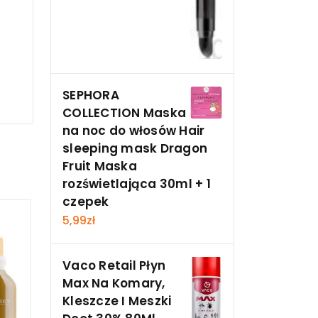
SEPHORA
COLLECTION Maska
na noc do włosów Hair
sleeping mask Dragon
Fruit Maska
rozświetlająca 30ml + 1
czepek
5,99
zł
Vaco Retail Płyn
Max Na Komary,
Kleszcze I Meszki