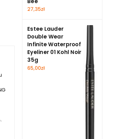
Bee
27,35
zł
Estee Lauder
Double Wear
Infinite Waterproof
Eyeliner 01 Kohl Noir
35g
65,00
zł
u
ENG
.