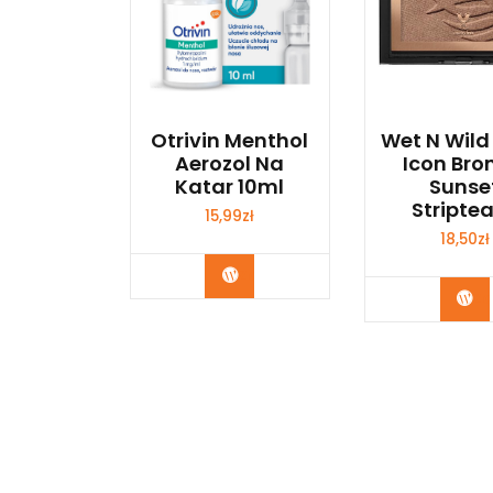
Otrivin Menthol
Wet N Wild
Aerozol Na
Icon Bro
Katar 10ml
Sunse
Stripte
15,99
zł
18,50
zł
Zobacz
Zo