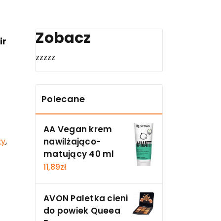
Zobacz
ir
zzzzz
Polecane
AA Vegan krem
nawilżająco-
zy
,
matujący 40 ml
11,89
zł
AVON Paletka cieni
do powiek Queea