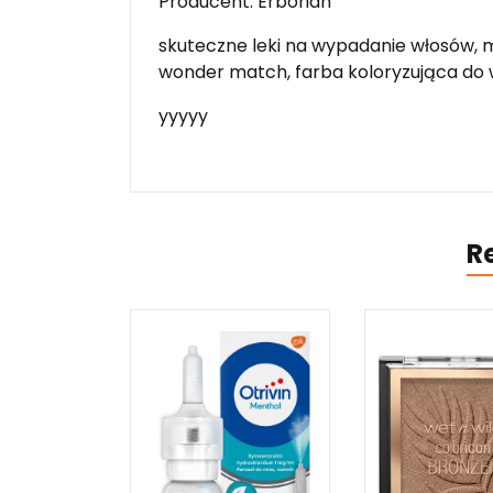
Producent: Erborian
skuteczne leki na wypadanie włosów, m
wonder match, farba koloryzująca do
yyyyy
R