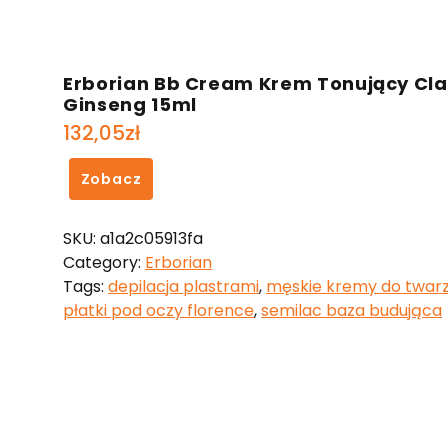
Erborian Bb Cream Krem Tonujący Cla
Ginseng 15ml
132,05
zł
Zobacz
SKU:
a1a2c05913fa
Category:
Erborian
Tags:
depilacja plastrami
,
męskie kremy do twar
płatki pod oczy florence
,
semilac baza budująca