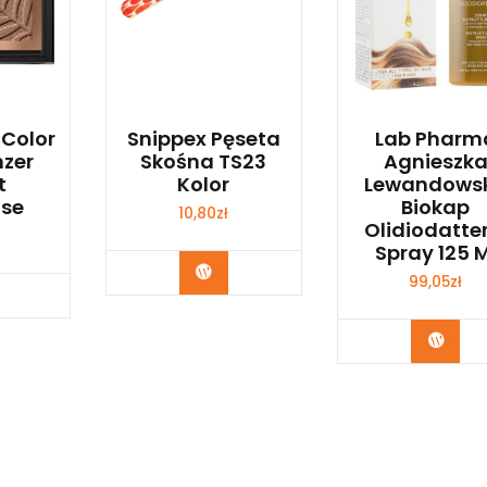
 Color
Snippex Pęseta
Lab Pharm
nzer
Skośna TS23
Agnieszk
t
Kolor
Lewandows
ase
Biokap
10,80
zł
Olidiodatter
Spray 125 M
Zobacz
99,05
zł
bacz
Zoba