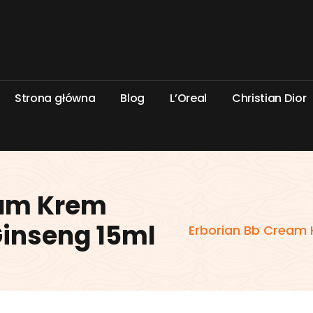
S
t
r
o
n
a
g
ł
ó
w
n
a
B
l
o
g
L
’
O
r
e
a
l
C
h
r
i
s
t
i
a
n
D
i
o
r
eam Krem
Ginseng 15ml
Erborian Bb Cream 