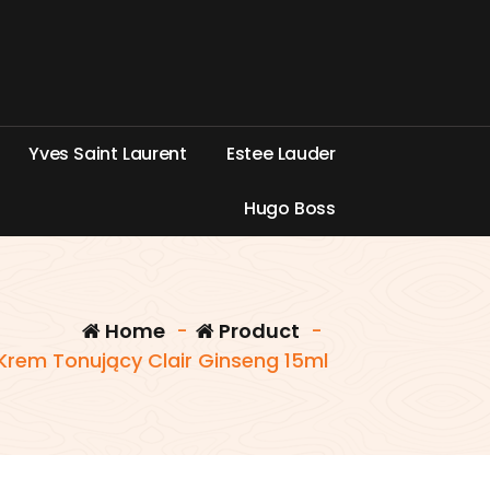
Y
v
e
s
S
a
i
n
t
L
a
u
r
e
n
t
E
s
t
e
e
L
a
u
d
e
r
H
u
g
o
B
o
s
s
Home
-
Product
-
Krem Tonujący Clair Ginseng 15ml