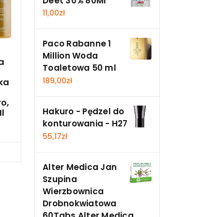
Deet 30% 80Ml
11,00
zł
Paco Rabanne 1
Million Woda
a
Toaletowa 50 ml
a
189,00
zł
ka
o,
Hakuro - Pędzel do
l
konturowania - H27
55,17
zł
cz
Alter Medica Jan
Szupina
Wierzbownica
Drobnokwiatowa
60Tabs Alter Medica