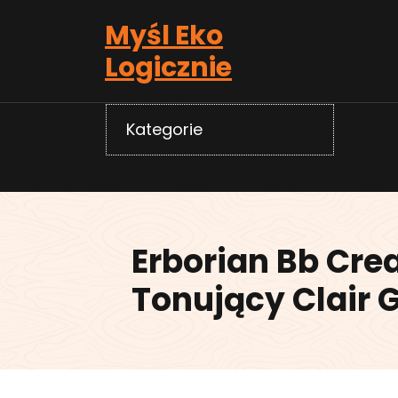
Skip
Myśl Eko
to
content
Logicznie
Kategorie
Erborian Bb Cr
Tonujący Clair 