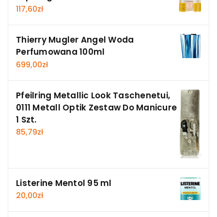
117,60
zł
Thierry Mugler Angel Woda
Perfumowana 100ml
699,00
zł
Pfeilring Metallic Look Taschenetui,
0111 Metall Optik Zestaw Do Manicure
1 Szt.
85,79
zł
Listerine Mentol 95 ml
20,00
zł