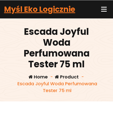
Skip
Myśl Eko Logicznie
to
content
Escada Joyful
Woda
Perfumowana
Tester 75 ml
Home
-
Product
-
Escada Joyful Woda Perfumowana
Tester 75 ml