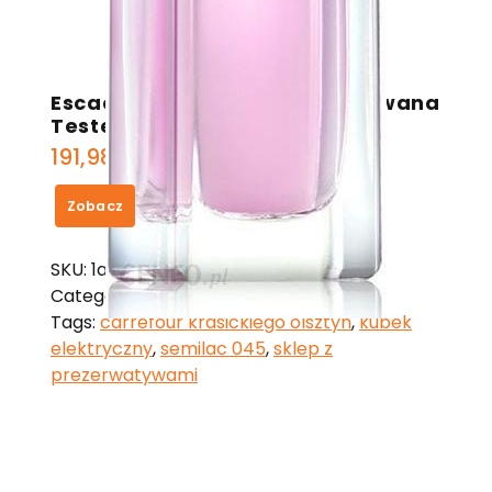
Escada Joyful Woda Perfumowana
Tester 75 ml
191,98
zł
Zobacz
SKU:
1a4c8679c3e3
Category:
Escada
Tags:
carrefour krasickiego olsztyn
,
kubek
elektryczny
,
semilac 045
,
sklep z
prezerwatywami