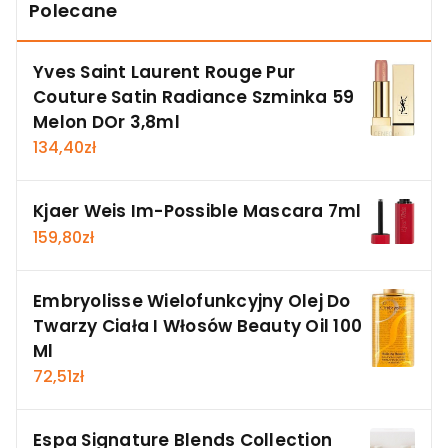
Polecane
Yves Saint Laurent Rouge Pur
Couture Satin Radiance Szminka 59
Melon DOr 3,8ml
134,40
zł
Kjaer Weis Im-Possible Mascara 7ml
159,80
zł
Embryolisse Wielofunkcyjny Olej Do
Twarzy Ciała I Włosów Beauty Oil 100
Ml
72,51
zł
Espa Signature Blends Collection