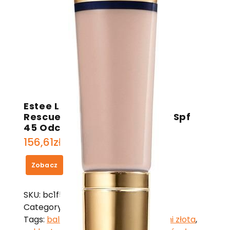
Estee Lauder Futurist Hydra
Rescue Podkład Nawilżający Spf
45 Odcień 3C2 Pebble 35 ml
156,61
zł
Zobacz
SKU:
bc1f5cdedc05
Category:
Estee Lauder
Tags:
balsam brązujący z drobinkami złota
,