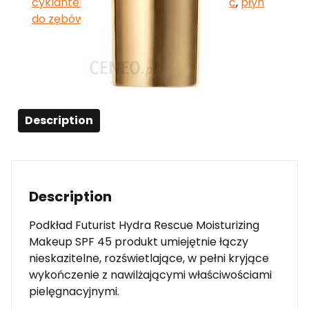
cyklantera odchudzanie jak stosować
,
płyn
do zębów
,
syoss blondy
Description
Description
Podkład Futurist Hydra Rescue Moisturizing
Makeup SPF 45 produkt umiejętnie łączy
nieskazitelne, rozświetlające, w pełni kryjące
wykończenie z nawilżającymi właściwościami
pielęgnacyjnymi.