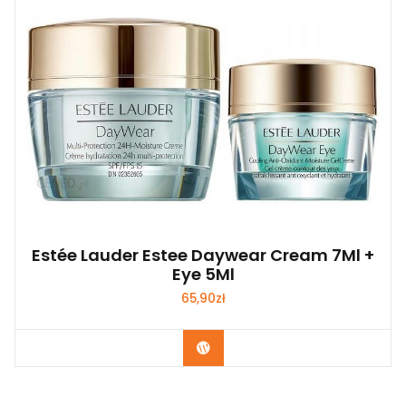
Estée Lauder Estee Daywear Cream 7Ml +
Eye 5Ml
65,90
zł
Zobacz