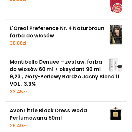
L'Oreal Preference Nr. 4 Naturbraun
farba do włosów
38,06
zł
Montibello Denuee – zestaw, farba
do włosów 60 ml + oksydant 90 ml
9,23 , Złoty-Perłowy Bardzo Jasny Blond 11
VOL , 3,3%
33,45
zł
Avon Little Black Dress Woda
Perfumowana 50ml
26,40
zł