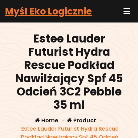
Skip
Myśl Eko Logicznie
to
content
Estee Lauder
Futurist Hydra
Rescue Podkład
Nawilżający Spf 45
Odcień 3C2 Pebble
35 ml
Home
-
Product
-
Estee Lauder Futurist Hydra Rescue
Podkład Nawilżający Spf 45 Odcień