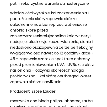
pot i niekorzystne warunki atmosferyczne.
Właściwości:wyraźnie koi zaczerwienienia i
podrażnienia skóryzapewnia skórze
całodzienne nawilżenieprzeciwutleniacze
chronią skórę przed
zanieczyszczeniamiujednolica koloryt cery i
nadaje jej blaskkryje zaczerwienienia, cienie i
niedoskonałościzapewnia cerze perfekcyjny
wyglądtrwałość nawet do 12 godzinSkład:SPF
45 – zapewnia szerokie spektrum ochrony
przed promieniowaniem UVA i UVBekstrakt z
nasion chia – odżywia skórętechnologia
probiotyczna – koi skóręIonCharged Water –
zapewnia skórze nawilżenie
Producent: Estee Lauder
maszynka one blade philips, labhome, farba
do włosów preference, chrosty na rekach,