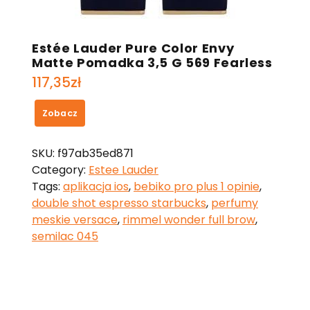
Estée Lauder Pure Color Envy
Matte Pomadka 3,5 G 569 Fearless
117,35
zł
Zobacz
SKU:
f97ab35ed871
Category:
Estee Lauder
Tags:
aplikacja ios
,
bebiko pro plus 1 opinie
,
double shot espresso starbucks
,
perfumy
meskie versace
,
rimmel wonder full brow
,
semilac 045