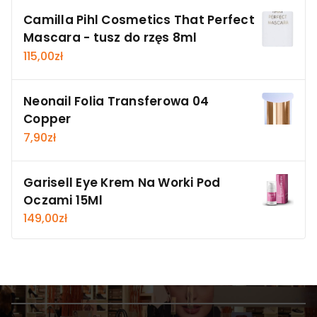
Camilla Pihl Cosmetics That Perfect
Mascara - tusz do rzęs 8ml
115,00
zł
Neonail Folia Transferowa 04
Copper
7,90
zł
Garisell Eye Krem Na Worki Pod
Oczami 15Ml
149,00
zł