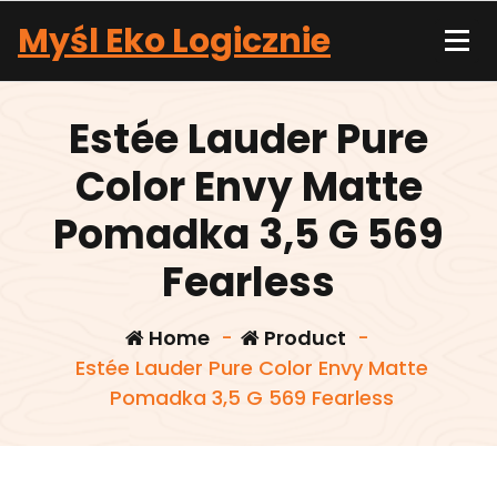
Skip
Myśl Eko Logicznie
to
content
Estée Lauder Pure
Color Envy Matte
Pomadka 3,5 G 569
Fearless
Home
-
Product
-
Estée Lauder Pure Color Envy Matte
Pomadka 3,5 G 569 Fearless