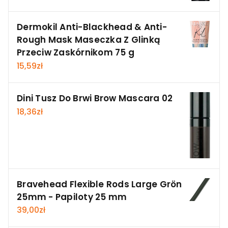
Dermokil Anti-Blackhead & Anti-
Rough Mask Maseczka Z Glinką
Przeciw Zaskórnikom 75 g
15,59
zł
Dini Tusz Do Brwi Brow Mascara 02
18,36
zł
Bravehead Flexible Rods Large Grön
25mm - Papiloty 25 mm
39,00
zł