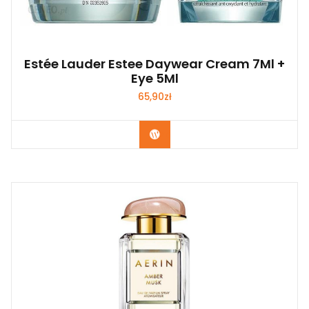
Estée Lauder Estee Daywear Cream 7Ml +
Eye 5Ml
65,90
zł
Zobacz