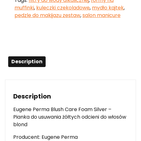
Tags:
filtry do wody alkalicznej
,
formy na
muffinki
,
kuleczki czekoladowe
,
mydło kajtek
,
pedzle do makijazu zestaw
,
salon manicure
Description
Description
Eugene Perma Blush Care Foam Silver –
Pianka do usuwania żółtych odcieni do włosów
blond
Producent: Eugene Perma