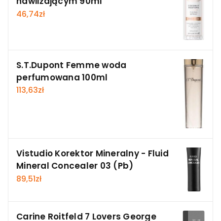
nawilżającym 90ml
46,74
zł
S.T.Dupont Femme woda
perfumowana 100ml
113,63
zł
Vistudio Korektor Mineralny - Fluid
Mineral Concealer 03 (Pb)
89,51
zł
Carine Roitfeld 7 Lovers George