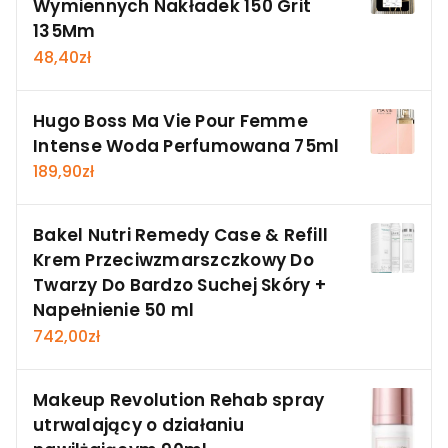
Wymiennych Nakładek 150 Grit
135Mm
48,40
zł
Hugo Boss Ma Vie Pour Femme
Intense Woda Perfumowana 75ml
189,90
zł
Bakel Nutri Remedy Case & Refill
Krem Przeciwzmarszczkowy Do
Twarzy Do Bardzo Suchej Skóry +
Napełnienie 50 ml
742,00
zł
Makeup Revolution Rehab spray
utrwalający o działaniu