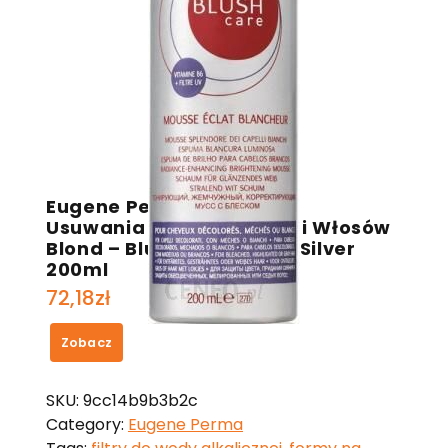
Eugene Perma Pianka Do
Usuwania Żółtych Odcieni Włosów
Blond – Blush Care Foam Silver
200ml
72,18
zł
Zobacz
SKU:
9cc14b9b3b2c
Category:
Eugene Perma