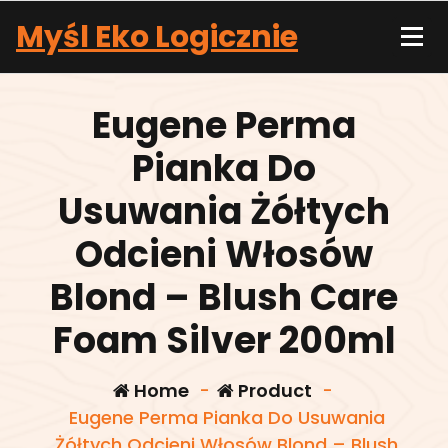
Skip
Myśl Eko Logicznie
to
content
Eugene Perma
Pianka Do
Usuwania Żółtych
Odcieni Włosów
Blond – Blush Care
Foam Silver 200ml
Home
-
Product
-
Eugene Perma Pianka Do Usuwania
Żółtych Odcieni Włosów Blond – Blush