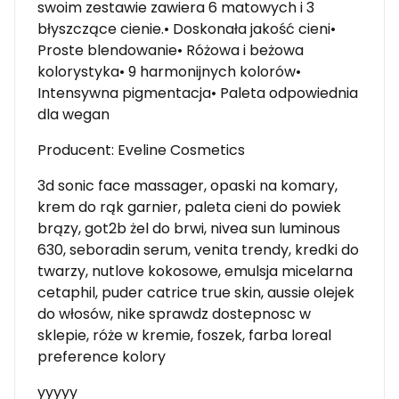
swoim zestawie zawiera 6 matowych i 3
błyszczące cienie.• Doskonała jakość cieni•
Proste blendowanie• Różowa i beżowa
kolorystyka• 9 harmonijnych kolorów•
Intensywna pigmentacja• Paleta odpowiednia
dla wegan
Producent: Eveline Cosmetics
3d sonic face massager, opaski na komary,
krem do rąk garnier, paleta cieni do powiek
brązy, got2b żel do brwi, nivea sun luminous
630, seboradin serum, venita trendy, kredki do
twarzy, nutlove kokosowe, emulsja micelarna
cetaphil, puder catrice true skin, aussie olejek
do włosów, nike sprawdz dostepnosc w
sklepie, róże w kremie, foszek, farba loreal
preference kolory
yyyyy