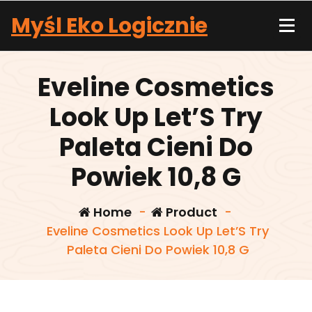
Skip
Myśl Eko Logicznie
to
content
Eveline Cosmetics
Look Up Let’S Try
Paleta Cieni Do
Powiek 10,8 G
Home
-
Product
-
Eveline Cosmetics Look Up Let’S Try
Paleta Cieni Do Powiek 10,8 G