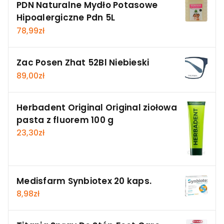
PDN Naturalne Mydło Potasowe
Hipoalergiczne Pdn 5L
78,99
zł
Zac Posen Zhat 52Bl Niebieski
89,00
zł
Herbadent Original Original ziołowa
pasta z fluorem 100 g
23,30
zł
Medisfarm Synbiotex 20 kaps.
8,98
zł