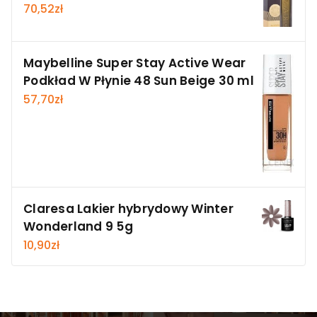
70,52
zł
Maybelline Super Stay Active Wear
Podkład W Płynie 48 Sun Beige 30 ml
57,70
zł
Claresa Lakier hybrydowy Winter
Wonderland 9 5g
10,90
zł