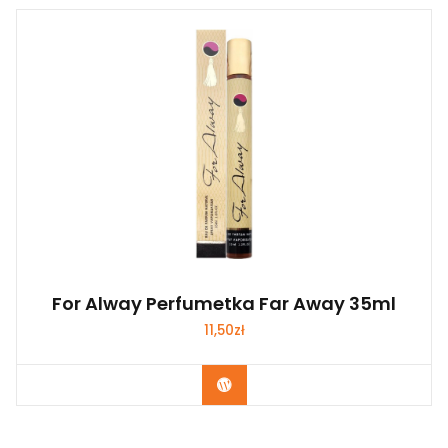
For Alway Perfumetka Far Away 35ml
11,50
zł
Zobacz