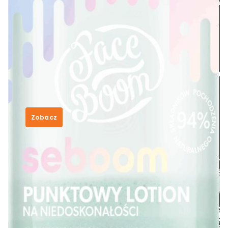
FaceBoom Seboom Punktowy
Lotion na Niedoskonałości 15g
32,50
zł
Zobacz
SKU:
131a218ae4f3
Category:
Bodyboom
Tags:
co to jest durex
,
cyklantera na
odchudzanie opinie
,
elever cosmetics
,
ostropest w ziarnach
,
tigi bed head after
party