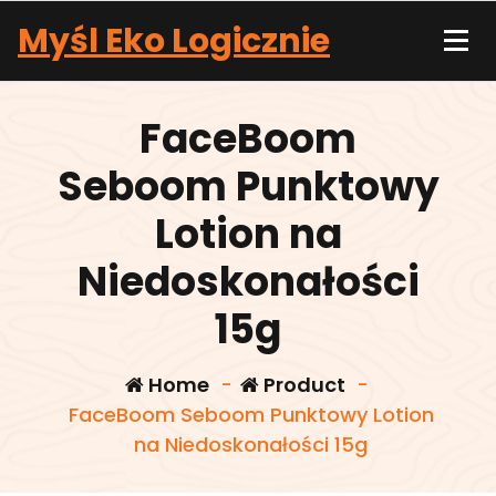
Skip
Myśl Eko Logicznie
to
content
FaceBoom
Seboom Punktowy
Lotion na
Niedoskonałości
15g
Home
-
Product
-
FaceBoom Seboom Punktowy Lotion
na Niedoskonałości 15g