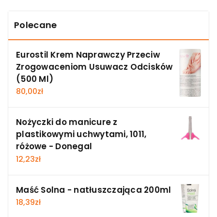
Polecane
Eurostil Krem Naprawczy Przeciw
Zrogowaceniom Usuwacz Odcisków
(500 Ml)
80,00
zł
Nożyczki do manicure z
plastikowymi uchwytami, 1011,
różowe - Donegal
12,23
zł
Maść Solna - natłuszczająca 200ml
18,39
zł