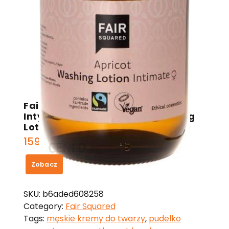
Fair Squared Balsam Do Higieny
Intymnej Morela Apricot Washing
Lotion Intimate 500Ml
159,99
zł
Zobacz
SKU:
b6aded608258
Category:
Fair Squared
Tags:
męskie kremy do twarzy
,
pudelko