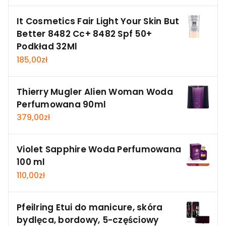
It Cosmetics Fair Light Your Skin But
Better 8482 Cc+ 8482 Spf 50+
Podkład 32Ml
185,00
zł
Thierry Mugler Alien Woman Woda
Perfumowana 90ml
379,00
zł
Violet Sapphire Woda Perfumowana
100 ml
110,00
zł
Pfeilring Etui do manicure, skóra
bydlęca, bordowy, 5-częściowy