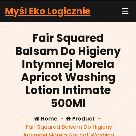
Skip
Myśl Eko Logicznie
to
content
Fair Squared
Balsam Do Higieny
Intymnej Morela
Apricot Washing
Lotion Intimate
500Ml
Home
-
Product
-
Fair Squared Balsam Do Higieny
Intymnej Morela Apricot Washing