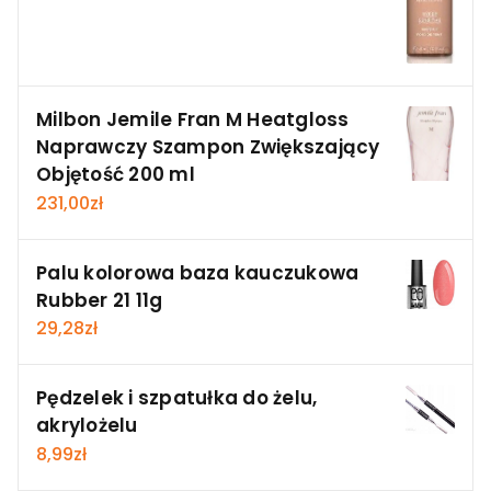
Milbon Jemile Fran M Heatgloss
Naprawczy Szampon Zwiększający
Objętość 200 ml
231,00
zł
Palu kolorowa baza kauczukowa
Rubber 21 11g
29,28
zł
Pędzelek i szpatułka do żelu,
akrylożelu
8,99
zł