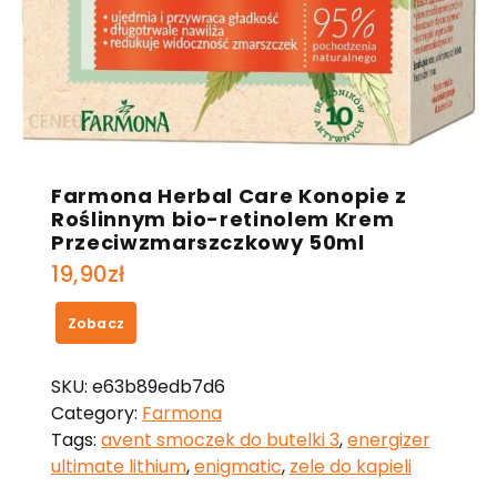
Farmona Herbal Care Konopie z
Roślinnym bio-retinolem Krem
Przeciwzmarszczkowy 50ml
19,90
zł
Zobacz
SKU:
e63b89edb7d6
Category:
Farmona
Tags:
avent smoczek do butelki 3
,
energizer
ultimate lithium
,
enigmatic
,
zele do kapieli