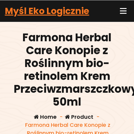
Skip
Myśl Eko Logicznie
to
content
Farmona Herbal
Care Konopie z
Roślinnym bio-
retinolem Krem
Przeciwzmarszczkow
50ml
Home
-
Product
-
Farmona Herbal Care Konopie z
Roślinnym bio-retinolem Krem