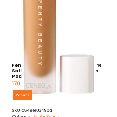
Fenty Beauty By Rihanna Pro Filt’R
Soft Matte Longwear Foundation
Podkład Do Twarzy 280
170,00
zł
Zobacz
SKU:
c84ee10349ba
Category:
Fenty Beauty