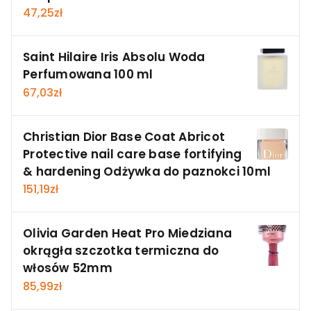
47,25
zł
Saint Hilaire Iris Absolu Woda
Perfumowana 100 ml
67,03
zł
Christian Dior Base Coat Abricot
Protective nail care base fortifying
& hardening Odżywka do paznokci 10ml
151,19
zł
Olivia Garden Heat Pro Miedziana
okrągła szczotka termiczna do
włosów 52mm
85,99
zł