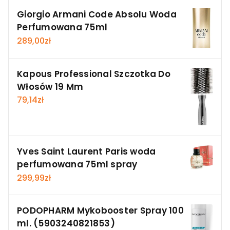
Giorgio Armani Code Absolu Woda
Perfumowana 75ml
289,00
zł
Kapous Professional Szczotka Do
Włosów 19 Mm
79,14
zł
Yves Saint Laurent Paris woda
perfumowana 75ml spray
299,99
zł
PODOPHARM Mykobooster Spray 100
ml. (5903240821853)