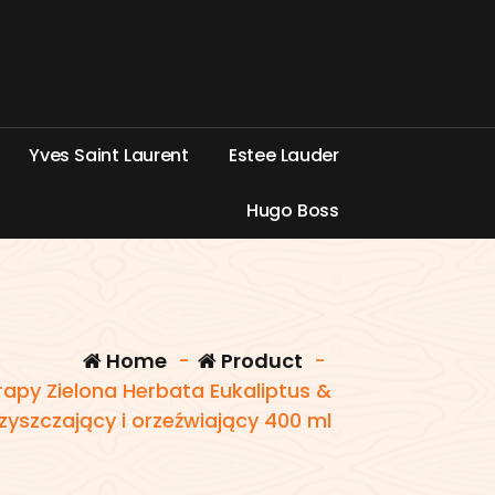
Y
v
e
s
S
a
i
n
t
L
a
u
r
e
n
t
E
s
t
e
e
L
a
u
d
e
r
H
u
g
o
B
o
s
s
Home
-
Product
-
rapy Zielona Herbata Eukaliptus &
yszczający i orzeźwiający 400 ml