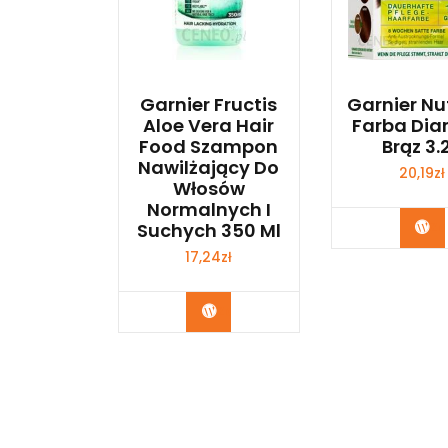
Garnier Fructis
Garnier Nu
Aloe Vera Hair
Farba Di
Food Szampon
Brąz 3.
Nawilżający Do
20,19
zł
Włosów
Normalnych I
Zo
Suchych 350 Ml
17,24
zł
Zobacz