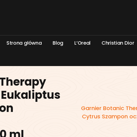
S
t
r
o
n
a
g
ł
ó
w
n
a
B
l
o
g
L
’
O
r
e
a
l
C
h
r
i
s
t
i
a
n
D
i
o
r
 Therapy
 Eukaliptus
pon
Garnier Botanic The
Cytrus Szampon ocz
0 ml