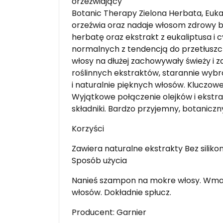
orzeźwiający
Botanic Therapy Zielona Herbata, Eukal
orzeźwia oraz nadaje włosom zdrowy bla
herbatę oraz ekstrakt z eukaliptusa i 
normalnych z tendencją do przetłuszcza
włosy na dłużej zachowywały świeży i z
roślinnych ekstraktów, starannie wyb
i naturalnie pięknych włosów. Kluczowe 
Wyjątkowe połączenie olejków i ekstra
składniki. Bardzo przyjemny, botaniczn
Korzyści
Zawiera naturalne ekstrakty Bez silik
Sposób użycia
Nanieś szampon na mokre włosy. Wmasu
włosów. Dokładnie spłucz.
Producent: Garnier