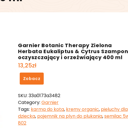
Garnier Botanic Therapy Zielona
Herbata Eukaliptus & Cytrus Szampo
oczyszczający i orzeźwiający 400 ml
13,25
zł
Zobacz
SKU:
33a0173a3482
Category:
Garnier
Tags:
karma do kota
,
kremy organic
,
pieluchy dla
dziecka
,
pojemnik na plyn do plukania
,
semilac 5
802