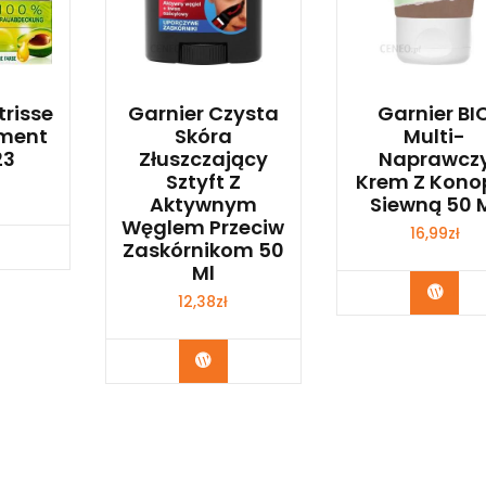
trisse
Garnier Czysta
Garnier BI
ament
Skóra
Multi-
23
Złuszczający
Naprawcz
Sztyft Z
Krem Z Kono
Aktywnym
Siewną 50 
Węglem Przeciw
16,99
zł
bacz
Zaskórnikom 50
Ml
Zoba
12,38
zł
Zobacz