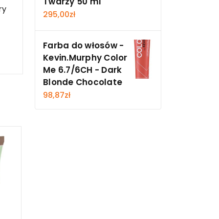
Twarzy 50 ml
ry
295,00
zł
Farba do włosów -
Kevin.Murphy Color
Me 6.7/6CH - Dark
Blonde Chocolate
98,87
zł