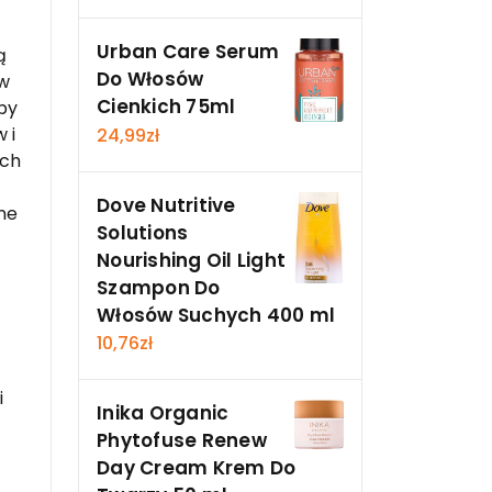
Urban Care Serum
ą
Do Włosów
ów
Cienkich 75ml
 by
 i
24,99
zł
ych
Dove Nutritive
ne
Solutions
Nourishing Oil Light
Szampon Do
Włosów Suchych 400 ml
10,76
zł
i
Inika Organic
Phytofuse Renew
Day Cream Krem Do