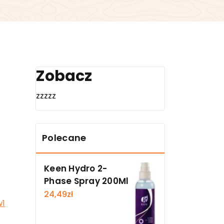
Zobacz
n
zzzzz
Polecane
Keen Hydro 2-
Phase Spray 200Ml
24,49
zł
w1