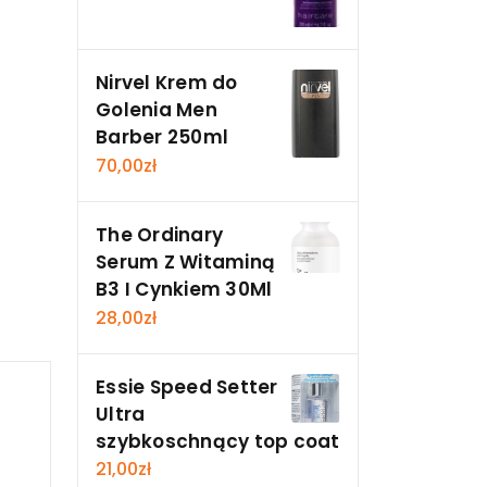
Nirvel Krem do
Golenia Men
Barber 250ml
70,00
zł
The Ordinary
Serum Z Witaminą
B3 I Cynkiem 30Ml
28,00
zł
Essie Speed Setter
Ultra
szybkoschnący top coat
21,00
zł