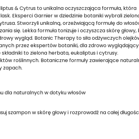
iptus & Cytrus to unikalna oczyszczająca formuła, która
sk. Eksperci Garnier w dziedzinie botaniki wybrali zielon
cytrusa. Stworzyli unikalną, orzeźwiającą formułę do włos
nia się. Lekka formuła tonizuje i oczyszcza skórę głowy,
drowy wygląd. Botanic Therapy to siła odżywczych olejków
ranych przez ekspertów botaniki, dla zdrowo wyglądając
składniki to zielona herbata, eukaliptus i cytrusy.
któw roślinnych. Botaniczne formuły zawierające natural
y zapach.
onu dla naturalnych w dotyku włosów
j szampon w skórę głowy i rozprowadź na całej długośc