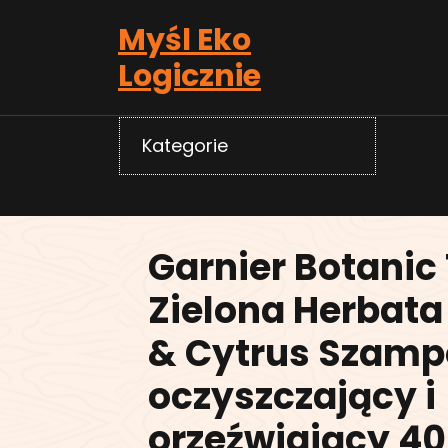
Skip
Myśl Eko
to
content
Logicznie
Kategorie
Garnier Botanic
Zielona Herbata
& Cytrus Szam
oczyszczający i
orzeźwiający 40