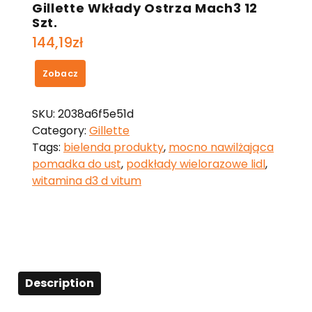
Gillette Wkłady Ostrza Mach3 12
Szt.
144,19
zł
Zobacz
SKU:
2038a6f5e51d
Category:
Gillette
Tags:
bielenda produkty
,
mocno nawilżająca
pomadka do ust
,
podkłady wielorazowe lidl
,
witamina d3 d vitum
Description