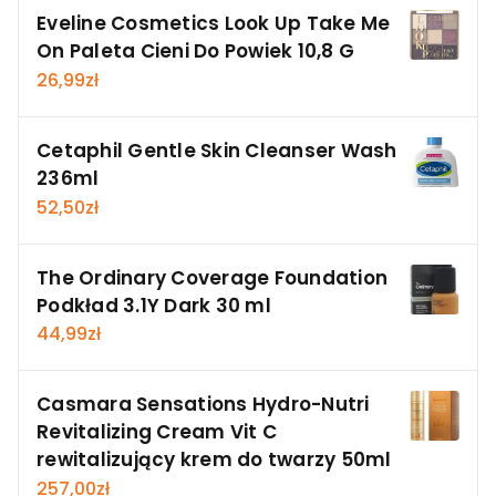
Eveline Cosmetics Look Up Take Me
On Paleta Cieni Do Powiek 10,8 G
26,99
zł
Cetaphil Gentle Skin Cleanser Wash
236ml
52,50
zł
The Ordinary Coverage Foundation
Podkład 3.1Y Dark 30 ml
44,99
zł
Casmara Sensations Hydro-Nutri
Revitalizing Cream Vit C
rewitalizujący krem do twarzy 50ml
257,00
zł