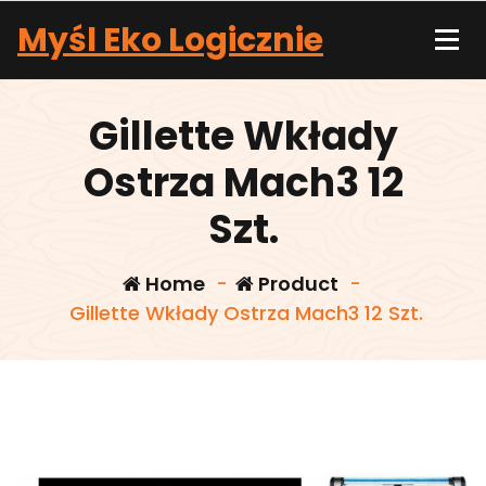
Skip
Myśl Eko Logicznie
to
content
Gillette Wkłady
Ostrza Mach3 12
Szt.
Home
-
Product
-
Gillette Wkłady Ostrza Mach3 12 Szt.