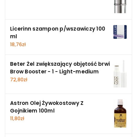
Licerinn szampon p/wszawiczy 100
ml
18,76
zł
Beter Żel zwiększający objętość brwi
Brow Booster - 1 - Light-medium
72,80
zł
Astron Olej Żywokostowy Z
Gojnikiem 100ml
11,80
zł