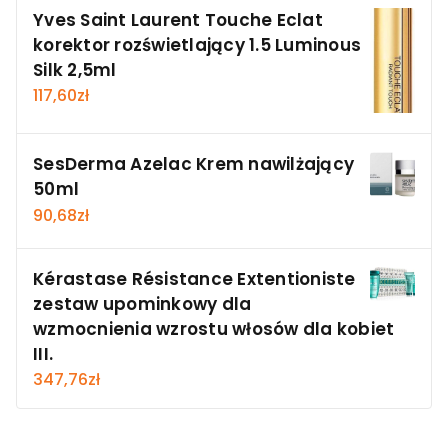
Yves Saint Laurent Touche Eclat
korektor rozświetlający 1.5 Luminous
Silk 2,5ml
117,60
zł
SesDerma Azelac Krem nawilżający
50ml
90,68
zł
Kérastase Résistance Extentioniste
zestaw upominkowy dla
wzmocnienia wzrostu włosów dla kobiet
III.
347,76
zł