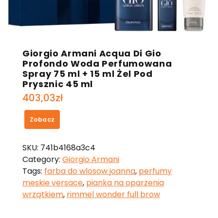
Giorgio Armani Acqua Di Gio
Profondo Woda Perfumowana
Spray 75 ml + 15 ml Żel Pod
Prysznic 45 ml
403,03
zł
Zobacz
SKU:
741b4168a3c4
Category:
Giorgio Armani
Tags:
farba do wlosow joanna
,
perfumy
meskie versace
,
pianka na oparzenia
wrzątkiem
,
rimmel wonder full brow