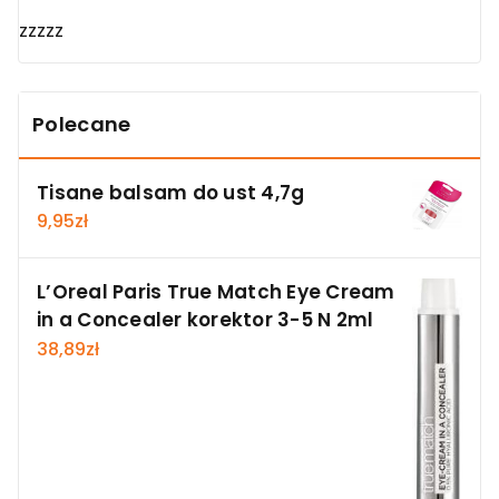
zzzzz
Polecane
Tisane balsam do ust 4,7g
9,95
zł
L’Oreal Paris True Match Eye Cream
in a Concealer korektor 3-5 N 2ml
38,89
zł