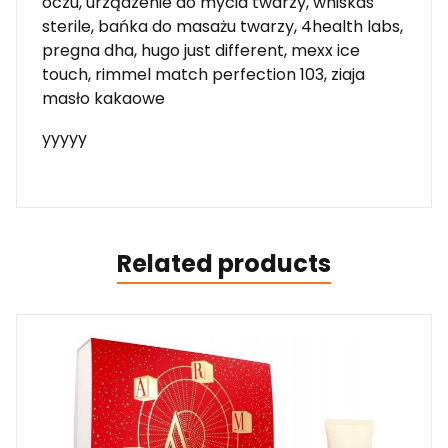
oczu, urządzenie do mycia twarzy, whiskas
sterile, bańka do masażu twarzy, 4health labs,
pregna dha, hugo just different, mexx ice
touch, rimmel match perfection 103, ziaja
masło kakaowe
yyyyy
Related products