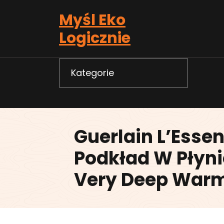
Skip
Myśl Eko
to
content
Logicznie
Kategorie
Guerlain L’Essent
Podkład W Płyni
Very Deep Warm