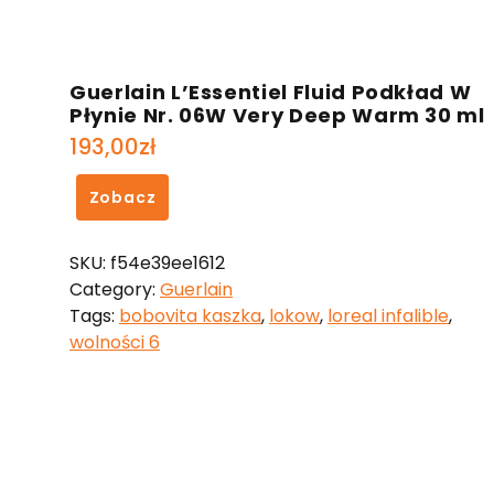
Guerlain L’Essentiel Fluid Podkład W
Płynie Nr. 06W Very Deep Warm 30 ml
193,00
zł
Zobacz
SKU:
f54e39ee1612
Category:
Guerlain
Tags:
bobovita kaszka
,
lokow
,
loreal infalible
,
wolności 6