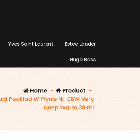
Y
v
e
s
S
a
i
n
t
L
a
u
r
e
n
t
E
s
t
e
e
L
a
u
d
e
r
H
u
g
o
B
o
s
s
Home
-
Product
-
Fluid Podkład W Płynie Nr. 06W Very
Deep Warm 30 ml