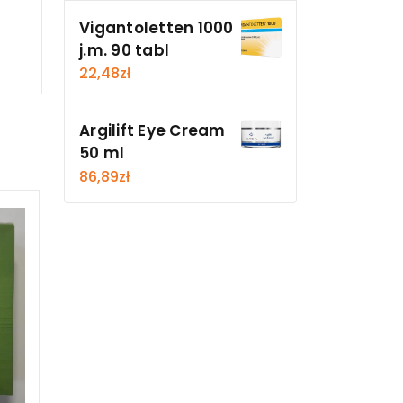
Vigantoletten 1000
j.m. 90 tabl
22,48
zł
Argilift Eye Cream
50 ml
86,89
zł