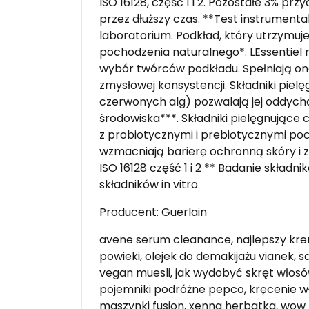
ISO 16128, część 1 i 2. Pozostałe 3% pr
przez dłuższy czas. **Test instrument
laboratorium. Podkład, który utrzymuj
pochodzenia naturalnego*. LEssentiel 
wybór twórców podkładu. Spełniają one
zmysłowej konsystencji. Składniki piel
czerwonych alg) pozwalają jej oddych
środowiska***. Składniki pielęgnujące
z probiotycznymi i prebiotycznymi p
wzmacniają barierę ochronną skóry i 
ISO 16128 część 1 i 2 ** Badanie składni
składników in vitro
Producent: Guerlain
avene serum cleanance, najlepszy kr
powieki, olejek do demakijażu vianek, 
vegan muesli, jak wydobyć skręt włosów
pojemniki podróżne pepco, kręcenie w
maszynki fusion, xenna herbatka, wow p