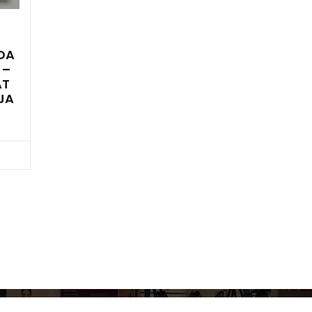
DA
 –
AT
JA
cz