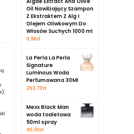
Algae Extract And Olive
Oil Nawilżający Szampon
Z Ekstraktem Z Alg I
Olejem Oliwkowym Do
Włosów Suchych 1000 ml
9,98
zł
La Perla La Perla
Signature
są
Luminous Woda
Perfumowana 30Ml
o
263,70
zł
e).
Mexx Black Man
ski
woda toaletowa
50ml spray
45,00
zł