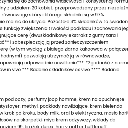
zyczynia się do zachowania właściwości i konsystencji formu
alny z udziałem 20 kobiet, przeprowadzany przez niezależ
e równowagę skóry i którego składniki są w 97%
nie ma nic do ukrycia. Pozostałe 3% składników to świado
 funkcję zwiększenia trwałości podkładu i zachowania je
ęgnujące cerę (dwuskładnikowy ekstrakt z gumy tara i
ać** i zabezpieczają ją przed zanieczyszczeniem
 cerę (w tym wyciąg z białego ziarna kakaowca w połącze
ochodnymi) pozwalają utrzymać ją w równowadze,
zapewniają odpowiednie nawilżenie***. *Zgodność z norm
ków in vivo *** Badanie składników ex vivo **** Badanie
em pod oczy, perfumy joop homme, krem na opuchnięte
satysfayer, methyl, podkłady nawilżające, krem bielenda
 krok po kroku, body milk, oral b elektryczna, masło kari
łosów na skarpetki, miya krem odzywczy, wklady do
oziom 99, krążek durex, harry potter hufflepuff