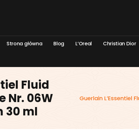
S
t
r
o
n
a
g
ł
ó
w
n
a
B
l
o
g
L
’
O
r
e
a
l
C
h
r
i
s
t
i
a
n
D
i
o
r
iel Fluid
e Nr. 06W
Guerlain L’Essentiel 
 30 ml