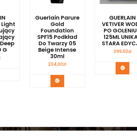
IN
Guerlain Parure
GUERLAIN
 Light
Gold
VETIVER WO
ujący
Foundation
PO GOLENIU
lający
SPF15 Podkład
125ML UNIK
 Deep
Do Twarzy 05
STARA EDYC
0 G
Beige Intense
399,00
zł
30ml
ł
204,00
zł
Zoba
bacz
Zobacz