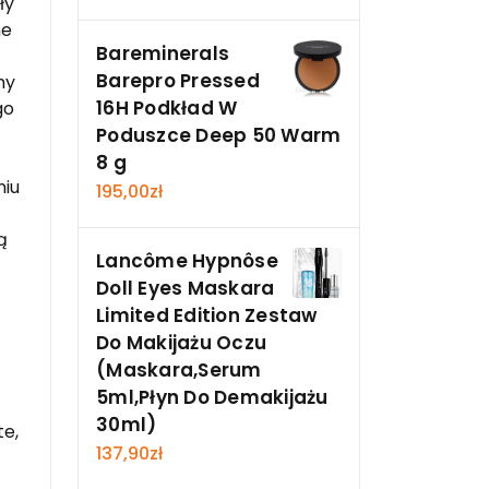
ły
ne
Bareminerals
Barepro Pressed
my
16H Podkład W
go
Poduszce Deep 50 Warm
8 g
niu
195,00
zł
ą
Lancôme Hypnôse
Doll Eyes Maskara
Limited Edition Zestaw
Do Makijażu Oczu
(Maskara,Serum
5ml,Płyn Do Demakijażu
30ml)
te,
137,90
zł