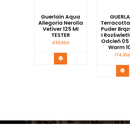
Guerlain Aqua
GUERLA
Allegoria Nerolia
Terracotta
Vetiver 125 Ml
Puder Brąz
TESTER
I Rozświet
Odcień 05
439,00
zł
Warm 1
174,35
z
Zobacz
Zo