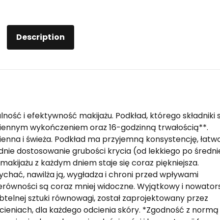
Description
ność i efektywność makijażu. Podkład, którego składniki 
miennym wykończeniem oraz 16-godzinną trwałością**.
mienna i świeża. Podkład ma przyjemną konsystencję, łatw
nie dostosowanie grubości krycia (od lekkiego po średni
makijażu z każdym dniem staje się coraz piękniejsza.
chać, nawilża ją, wygładza i chroni przed wpływami
nierówności są coraz mniej widoczne. Wyjątkowy i nowator
ubtelnej sztuki równowagi, został zaprojektowany przez
cieniach, dla każdego odcienia skóry. *Zgodność z normą