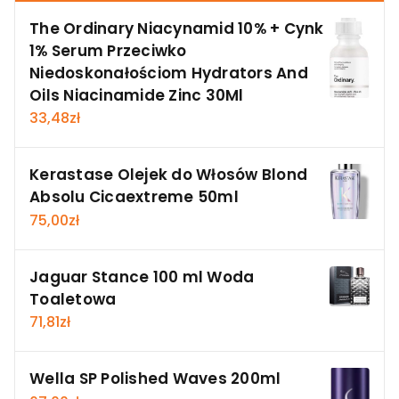
The Ordinary Niacynamid 10% + Cynk
1% Serum Przeciwko
Niedoskonałościom Hydrators And
Oils Niacinamide Zinc 30Ml
33,48
zł
Kerastase Olejek do Włosów Blond
Absolu Cicaextreme 50ml
75,00
zł
Jaguar Stance 100 ml Woda
Toaletowa
71,81
zł
Wella SP Polished Waves 200ml