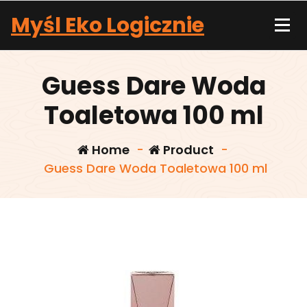
Skip
Myśl Eko Logicznie
to
content
Guess Dare Woda
Toaletowa 100 ml
Home
-
Product
-
Guess Dare Woda Toaletowa 100 ml