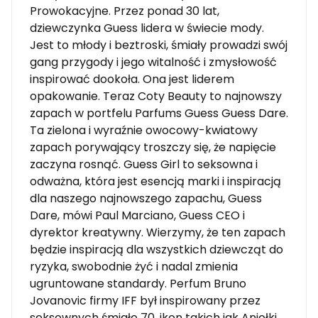
Prowokacyjne. Przez ponad 30 lat,
dziewczynka Guess lidera w świecie mody.
Jest to młody i beztroski, śmiały prowadzi swój
gang przygody i jego witalność i zmysłowość
inspirować dookoła. Ona jest liderem
opakowanie. Teraz Coty Beauty to najnowszy
zapach w portfelu Parfums Guess Guess Dare.
Ta zielona i wyraźnie owocowy-kwiatowy
zapach porywający troszczy się, że napięcie
zaczyna rosnąć. Guess Girl to seksowna i
odważna, która jest esencją marki i inspiracją
dla naszego najnowszego zapachu, Guess
Dare, mówi Paul Marciano, Guess CEO i
dyrektor kreatywny. Wierzymy, że ten zapach
będzie inspiracją dla wszystkich dziewcząt do
ryzyka, swobodnie żyć i nadal zmienia
ugruntowane standardy. Perfum Bruno
Jovanovic firmy IFF był inspirowany przez
seksownych śmiałe 70. ikon takich jak Aniołki