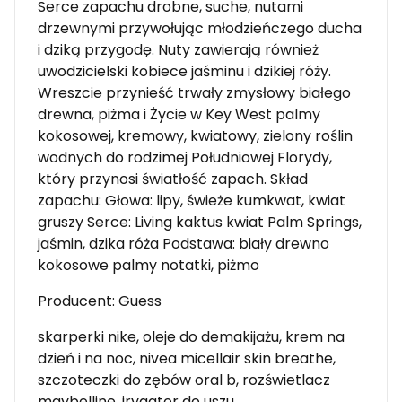
Serce zapachu drobne, suche, nutami
drzewnymi przywołując młodzieńczego ducha
i dziką przygodę. Nuty zawierają również
uwodzicielski kobiece jaśminu i dzikiej róży.
Wreszcie przynieść trwały zmysłowy białego
drewna, piżma i Życie w Key West palmy
kokosowej, kremowy, kwiatowy, zielony roślin
wodnych do rodzimej Południowej Florydy,
który przynosi światłość zapach. Skład
zapachu: Głowa: lipy, świeże kumkwat, kwiat
gruszy Serce: Living kaktus kwiat Palm Springs,
jaśmin, dzika róża Podstawa: biały drewno
kokosowe palmy notatki, piżmo
Producent: Guess
skarperki nike, oleje do demakijażu, krem na
dzień i na noc, nivea micellair skin breathe,
szczoteczki do zębów oral b, rozświetlacz
maybelline, irygator do uszu