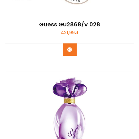
Guess GU2868/V 028
421,99
zł
Zobacz