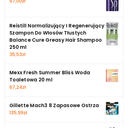
67,00
zł
Reistill Normalizujący I Regenerujący
Szampon Do Włosów Tłustych
Balance Cure Greasy Hair Shampoo
250 ml
35,53
zł
Mexx Fresh Summer Bliss Woda
Toaletowa 20 ml
67,24
zł
Gillette Mach3 8 Zapasowe Ostrza
135,99
zł