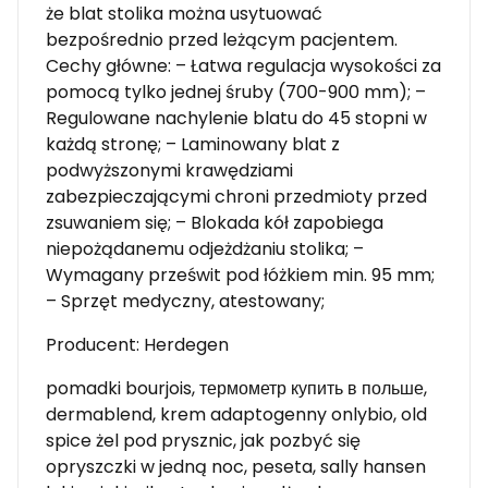
że blat stolika można usytuować
bezpośrednio przed leżącym pacjentem.
Cechy główne: – Łatwa regulacja wysokości za
pomocą tylko jednej śruby (700-900 mm); –
Regulowane nachylenie blatu do 45 stopni w
każdą stronę; – Laminowany blat z
podwyższonymi krawędziami
zabezpieczającymi chroni przedmioty przed
zsuwaniem się; – Blokada kół zapobiega
niepożądanemu odjeżdżaniu stolika; –
Wymagany prześwit pod łóżkiem min. 95 mm;
– Sprzęt medyczny, atestowany;
Producent: Herdegen
pomadki bourjois, термометр купить в польше,
dermablend, krem adaptogenny onlybio, old
spice żel pod prysznic, jak pozbyć się
opryszczki w jedną noc, peseta, sally hansen