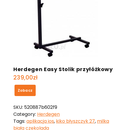
Herdegen Easy Stolik przyłóżkowy
239,00
zł
Zobacz
SKU:
520887b602f9
Category:
Herdegen
Tags:
aplikacja ios
,
kiko błyszczyk 27
,
milka
biała czekolada