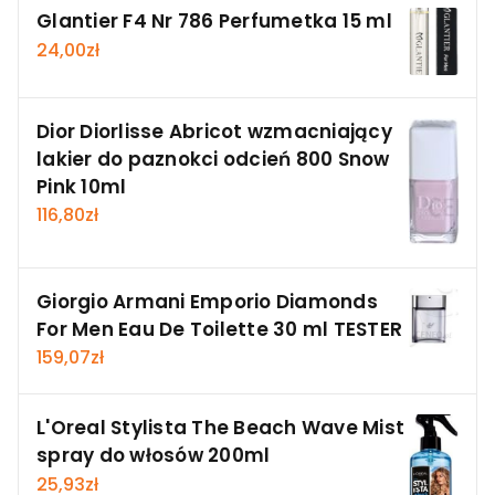
Glantier F4 Nr 786 Perfumetka 15 ml
24,00
zł
Dior Diorlisse Abricot wzmacniający
lakier do paznokci odcień 800 Snow
Pink 10ml
116,80
zł
Giorgio Armani Emporio Diamonds
For Men Eau De Toilette 30 ml TESTER
159,07
zł
L'Oreal Stylista The Beach Wave Mist
spray do włosów 200ml
25,93
zł