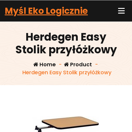
Skip
Myśl Eko Logicznie
to
content
Herdegen Easy
Stolik przyłóżkowy
Home
-
Product
-
Herdegen Easy Stolik przyłóżkowy