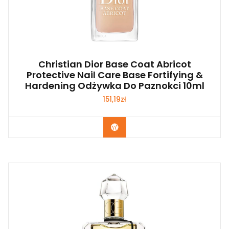
Christian Dior Base Coat Abricot
Protective Nail Care Base Fortifying &
Hardening Odżywka Do Paznokci 10ml
151,19
zł
Zobacz