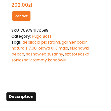
202,00
zł
Zobacz
SKU:
70979417c599
Category:
Hugo Boss
Tags:
depilacja plastrami
,
garnier color
naturals 7.00
,
oława ul 3 maja
,
sluchawki
pepco
,
sosnowiec zuzanny
,
szczoteczka
soniczna vitammy końcówki
Description