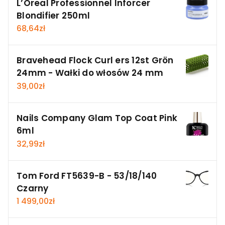
L’Oreal Professionnel Inforcer
Blondifier 250ml
68,64
zł
Bravehead Flock Curl ers 12st Grön
24mm - Wałki do włosów 24 mm
39,00
zł
Nails Company Glam Top Coat Pink
6ml
32,99
zł
Tom Ford FT5639-B - 53/18/140
Czarny
1 499,00
zł