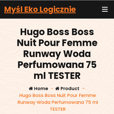
Skip
Myśl Eko Logicznie
to
content
Hugo Boss Boss
Nuit Pour Femme
Runway Woda
Perfumowana 75
ml TESTER
Home
-
Product
-
Hugo Boss Boss Nuit Pour Femme
Runway Woda Perfumowana 75 ml
TESTER