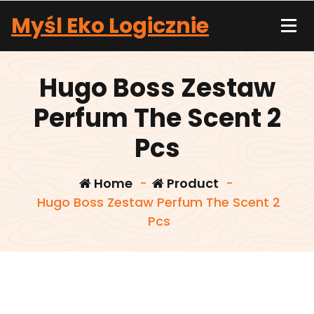
Skip
Myśl Eko Logicznie
to
content
Hugo Boss Zestaw
Perfum The Scent 2
Pcs
Home
-
Product
-
Hugo Boss Zestaw Perfum The Scent 2
Pcs