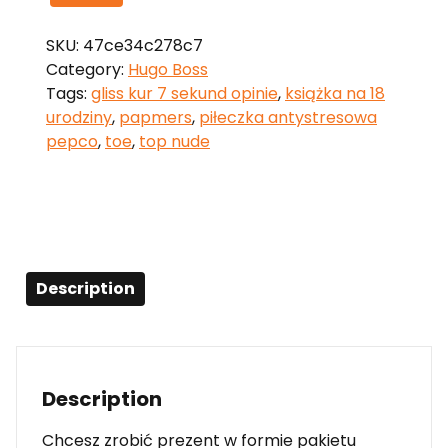
SKU:
47ce34c278c7
Category:
Hugo Boss
Tags:
gliss kur 7 sekund opinie
,
książka na 18
urodziny
,
papmers
,
piłeczka antystresowa
pepco
,
toe
,
top nude
Description
Description
Chcesz zrobić prezent w formie pakietu