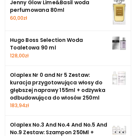
Jenny Glow Lime&Basil woda
perfumowana 80ml
60,00
zł
Hugo Boss Selection Woda
Toaletowa 90 ml
128,00
zł
Olaplex Nr 0 and Nr 5 Zestaw:
kuracja przygotowująca włosy do
głębszej naprawy 155ml + odżywka
odbudowująca do włosów 250ml
183,94
zł
Olaplex No.3 And No.4 And No.5 And
No.9 Zestaw: Szampon 250Ml +