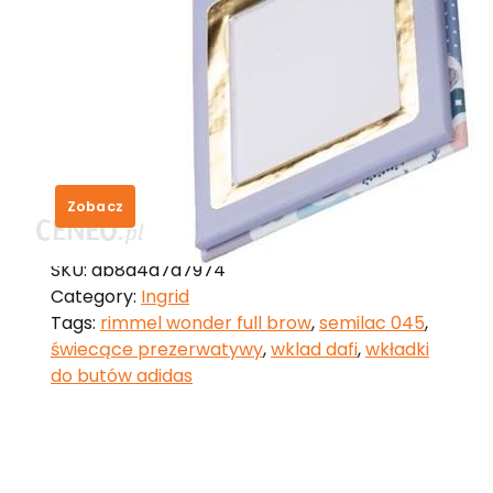
Ingrid lavender Powder
lawendowy puder prasowany 7g
25,28
zł
Zobacz
SKU:
ab8a4d7a7974
Category:
Ingrid
Tags:
rimmel wonder full brow
,
semilac 045
,
świecące prezerwatywy
,
wklad dafi
,
wkładki
do butów adidas