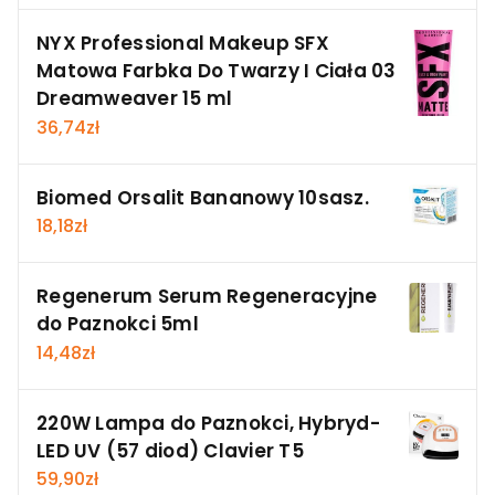
NYX Professional Makeup SFX
Matowa Farbka Do Twarzy I Ciała 03
Dreamweaver 15 ml
36,74
zł
Biomed Orsalit Bananowy 10sasz.
18,18
zł
Regenerum Serum Regeneracyjne
do Paznokci 5ml
14,48
zł
220W Lampa do Paznokci, Hybryd-
LED UV (57 diod) Clavier T5
59,90
zł