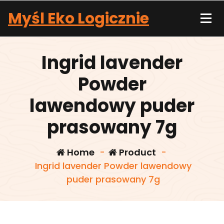
Skip
Myśl Eko Logicznie
to
content
Ingrid lavender
Powder
lawendowy puder
prasowany 7g
Home
-
Product
-
Ingrid lavender Powder lawendowy
puder prasowany 7g