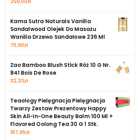
259,00
zł
Kama Sutra Naturals Vanilla
Sandalwood Olejek Do Masażu
Wanilia Drzewo Sandałowe 236 Ml
75,90
zł
Zao Bamboo Blush Stick Róż 10 G Nr.
841 Bois De Rose
112,33
zł
Teaology Pielęgnacja Pielęgnacja
Twarzy Zestaw Prezentowy Happy
Skin All-In-One Beauty Balm 100 Ml +
Flavored Oolong Tea 30 G 1 Stk.
187,95
zł