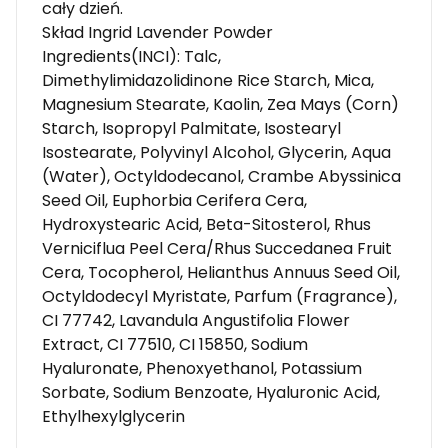
cały dzień.
Skład Ingrid Lavender Powder
Ingredients(INCI): Talc,
Dimethylimidazolidinone Rice Starch, Mica,
Magnesium Stearate, Kaolin, Zea Mays (Corn)
Starch, Isopropyl Palmitate, Isostearyl
Isostearate, Polyvinyl Alcohol, Glycerin, Aqua
(Water), Octyldodecanol, Crambe Abyssinica
Seed Oil, Euphorbia Cerifera Cera,
Hydroxystearic Acid, Beta-Sitosterol, Rhus
Verniciflua Peel Cera/Rhus Succedanea Fruit
Cera, Tocopherol, Helianthus Annuus Seed Oil,
Octyldodecyl Myristate, Parfum (Fragrance),
CI 77742, Lavandula Angustifolia Flower
Extract, CI 77510, CI 15850, Sodium
Hyaluronate, Phenoxyethanol, Potassium
Sorbate, Sodium Benzoate, Hyaluronic Acid,
Ethylhexylglycerin