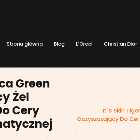
S
t
r
o
n
a
g
ł
ó
w
n
a
B
l
o
g
L
’
O
r
e
a
l
C
h
r
i
s
t
i
a
n
D
i
o
r
Cica Green
cy Żel
Do Cery
It´S Skin Tig
Oczyszczający Do Cery
matycznej