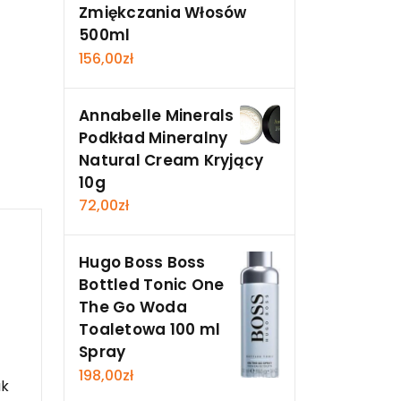
Zmiękczania Włosów
500ml
156,00
zł
Annabelle Minerals
Podkład Mineralny
Natural Cream Kryjący
10g
72,00
zł
Hugo Boss Boss
Bottled Tonic One
The Go Woda
Toaletowa 100 ml
Spray
198,00
zł
ak