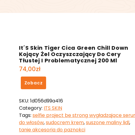
It´S Skin Tiger Cica Green Chill Down
Kojący Żel Oczyszczający Do Cery
Tłustej I Problematycznej 200 Ml
74,00
zł
Zobacz
SKU:
1d056d99a416
Category:
ITS SKIN
Tags:
selfie project be strong wygładzające ser
do włosów
,
sudocrem krem
,
suszone maliny lidl
,
tanie akcesoria do paznokci