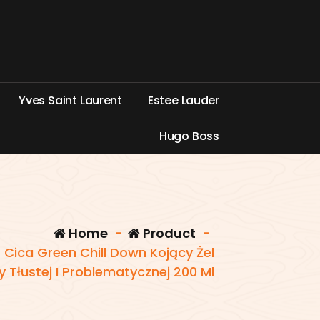
Y
v
e
s
S
a
i
n
t
L
a
u
r
e
n
t
E
s
t
e
e
L
a
u
d
e
r
H
u
g
o
B
o
s
s
Home
-
Product
-
er Cica Green Chill Down Kojący Żel
 Tłustej I Problematycznej 200 Ml