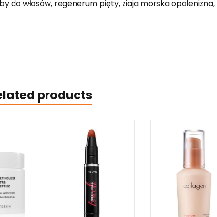
rby do włosów, regenerum pięty, ziaja morska opalenizna,
elated products