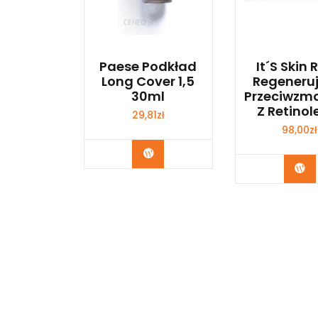
Paese Podkład
It´S Skin 
Long Cover 1,5
Regeneru
30ml
Przeciwzm
Z Retinol
29,81
zł
98,00
zł
Zobacz
Zo