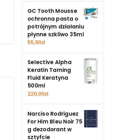
GC Tooth Mousse
ochronna pasta o
potrójnym działaniu
płynne szkliwo 35ml
55,90
zł
Selective Alpha
Keratin Taming
Fluid Keratyna
500ml
220,00
zł
Narciso Rodriguez
For Him Bleu Noir 75
g dezodorant w
sztyfcie