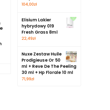
104,00
zł
Elisium Lakier
s
hybrydowy 019
ce
Fresh Grass 8ml
22,49
zł
m
Nuxe Zestaw Huile
Prodigieuse Or 50
ml + Reve De The Peeling
cz
30 ml + Hp Florale 10 ml
71,99
zł