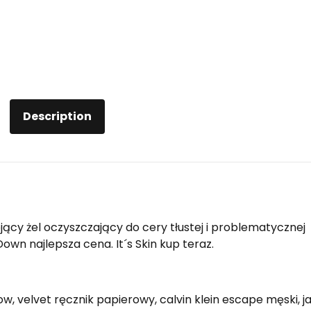
Description
ojący żel oczyszczający do cery tłustej i problematycznej
 Down najlepsza cena. It´s Skin kup teraz.
w, velvet ręcznik papierowy, calvin klein escape męski, j