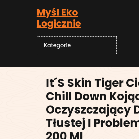
Skip
Myśl Eko
to
content
Logicznie
Kategorie
It´S Skin Tiger 
Chill Down Koją
Oczyszczający 
Tłustej I Proble
200 Ml