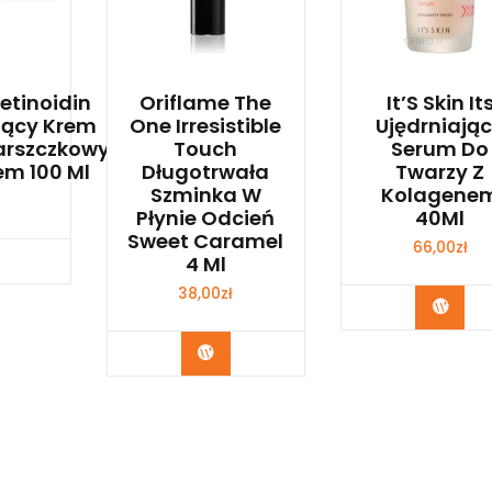
Retinoidin
Oriflame The
It’S Skin It
jący Krem
One Irresistible
Ujędrniają
arszczkowy
Touch
Serum Do
em 100 Ml
Długotrwała
Twarzy Z
Szminka W
Kolagene
Płynie Odcień
40Ml
Sweet Caramel
66,00
zł
bacz
4 Ml
38,00
zł
Zoba
Zobacz