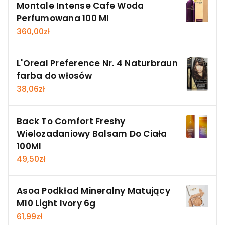
Montale Intense Cafe Woda
Perfumowana 100 Ml
360,00
zł
L'Oreal Preference Nr. 4 Naturbraun
farba do włosów
38,06
zł
Back To Comfort Freshy
Wielozadaniowy Balsam Do Ciała
100Ml
49,50
zł
Asoa Podkład Mineralny Matujący
M10 Light Ivory 6g
61,99
zł