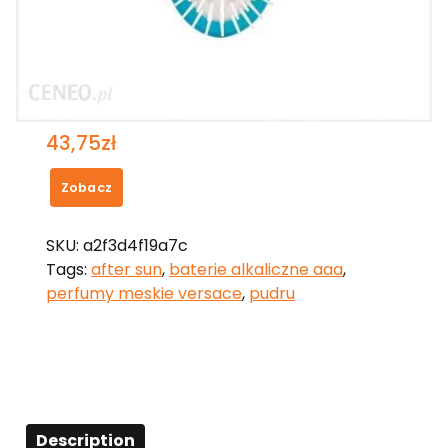
Janeke Mała Szczotka Do Włosów
Turkusowa
43,75
zł
Zobacz
SKU:
a2f3d4f19a7c
Tags:
after sun
,
baterie alkaliczne aaa
,
perfumy meskie versace
,
pudru
Description