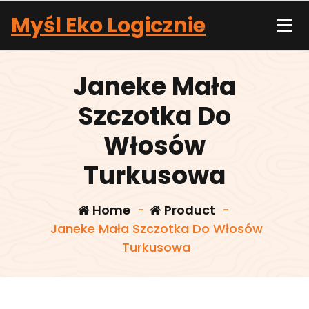
Skip
Myśl Eko Logicznie
to
content
Janeke Mała
Szczotka Do
Włosów
Turkusowa
Home
-
Product
-
Janeke Mała Szczotka Do Włosów
Turkusowa