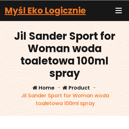
Skip
Myśl Eko Logicznie
to
content
Jil Sander Sport for
Woman woda
toaletowa 100ml
spray
Home
-
Product
-
Jil Sander Sport for Woman woda
toaletowa 100ml spray