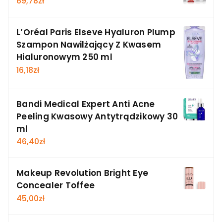
69,78
zł
L’Oréal Paris Elseve Hyaluron Plump
Szampon Nawilżający Z Kwasem
Hialuronowym 250 ml
16,18
zł
Bandi Medical Expert Anti Acne
Peeling Kwasowy Antytrądzikowy 30
ml
46,40
zł
Makeup Revolution Bright Eye
Concealer Toffee
45,00
zł