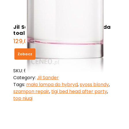
Jil Sander Sport for Woman woda
toaletowa 100ml spray
129,00
zł
Zobacz
SKU:
630e564dcbbd
Category:
Jil Sander
Tags:
mała lampa do hybryd
,
syoss blondy
,
szampon repair
,
tigi bed head after party
,
top niuqi