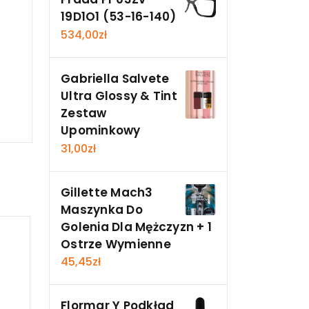
19D1O1 (53-16-140)
534,00
zł
Gabriella Salvete
Ultra Glossy & Tint
Zestaw
Upominkowy
31,00
zł
Gillette Mach3
Maszynka Do
Golenia Dla Mężczyzn + 1
Ostrze Wymienne
45,45
zł
Flormar Y Podkład