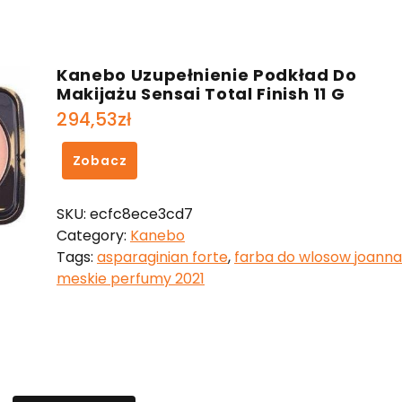
Kanebo Uzupełnienie Podkład Do
Makijażu Sensai Total Finish 11 G
294,53
zł
Zobacz
SKU:
ecfc8ece3cd7
Category:
Kanebo
Tags:
asparaginian forte
,
farba do wlosow joanna
meskie perfumy 2021