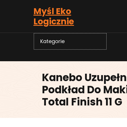
Skip
Myśl Eko
to
content
Logicznie
Kategorie
Kanebo Uzupełn
Podkład Do Maki
Total Finish 11 G