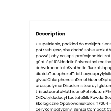
Description
Uzupełnienie, podkład do makijażu Sensa
potrzebujesz, aby dodać sobie uroku!
pozwól, aby najlepsi profesjonaliści za
gSpf: Spf 10Składnik: Polymethyl met
dehydroacetateSynthetic fluorphlogo
dioxideTocopherolTriethoxycaprylylsi
glycolChlorphenesinDimethiconeDiphen
crosspolymerDisodium stearoyl glutam
triisostearateMethiconePetrolatumPh
OilOctyldodecyl LactateSilk PowderSo
Ekologiczne OpakowanieKolor: TF204 –
ceryKompatybilny: Sensai Compact Ca