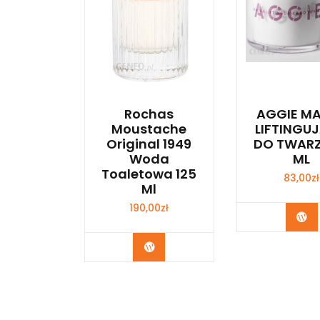
Rochas
AGGIE M
Moustache
LIFTINGU
Original 1949
DO TWARZ
Woda
ML
Toaletowa 125
83,00
zł
Ml
190,00
zł
Zo
Zobacz