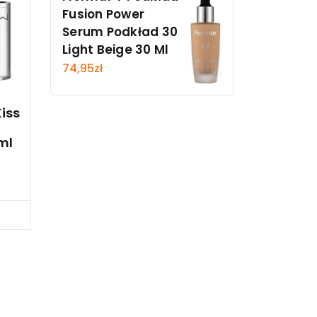
Fusion Power
Serum Podkład 30
Light Beige 30 Ml
74,95
zł
iss
ml
cz