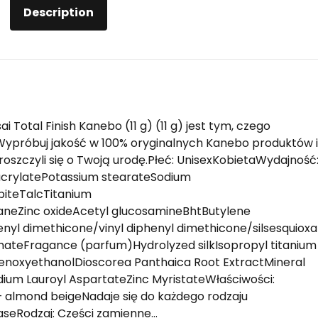
Description
i Total Finish Kanebo (11 g) (11 g) jest tym, czego
 Wypróbuj jakość w 100% oryginalnych Kanebo produktów i
troszczyli się o Twoją urodę.Płeć: UnisexKobietaWydajność: 
hacrylatePotassium stearateSodium
piteTalcTitanium
laneZinc oxideAcetyl glucosamineBhtButylene
yl dimethicone/vinyl diphenyl dimethicone/silsesquiox
ateFragance (parfum)Hydrolyzed silkIsopropyl titanium
enoxyethanolDioscorea Panthaica Root ExtractMineral
dium Lauroyl AspartateZinc MyristateWłaściwości:
 almond beigeNadaje się do każdego rodzaju
seRodzaj: Części zamienne…