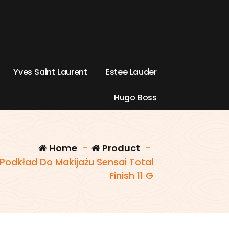
Y
v
e
s
S
a
i
n
t
L
a
u
r
e
n
t
E
s
t
e
e
L
a
u
d
e
r
H
u
g
o
B
o
s
s
Home
-
Product
-
Podkład Do Makijażu Sensai Total
Finish 11 G