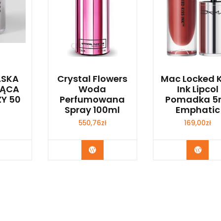
ASKA
Crystal Flowers
Mac Locked K
JĄCA
Woda
Ink Lipcol
Y 50
Perfumowana
Pomadka 5
Spray 100ml
Emphatic
550,76
zł
169,00
zł
bacz
Zobacz
Zoba