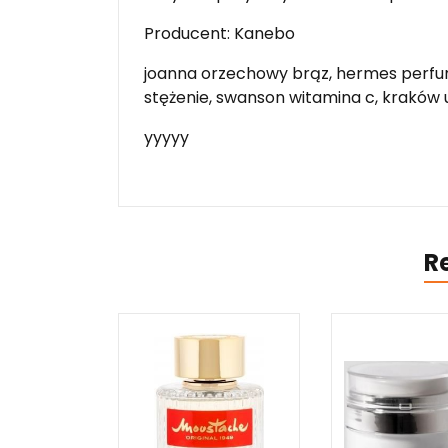
Producent: Kanebo
joanna orzechowy brąz, hermes perfumy
stężenie, swanson witamina c, kraków u
yyyyy
R