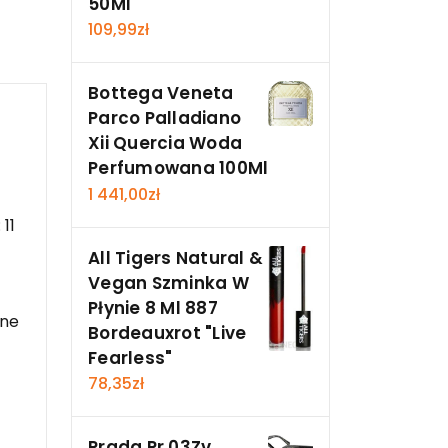
50Ml
109,99
zł
Bottega Veneta
Parco Palladiano
Xii Quercia Woda
Perfumowana 100Ml
1 441,00
zł
11
All Tigers Natural &
Vegan Szminka W
Płynie 8 Ml 887
ane
Bordeauxrot "Live
Fearless"
78,35
zł
Prada Pr 03Zv