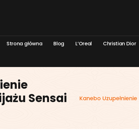
S
t
r
o
n
a
g
ł
ó
w
n
a
B
l
o
g
L
’
O
r
e
a
l
C
h
r
i
s
t
i
a
n
D
i
o
r
ienie
jażu Sensai
Kanebo Uzupełnienie 