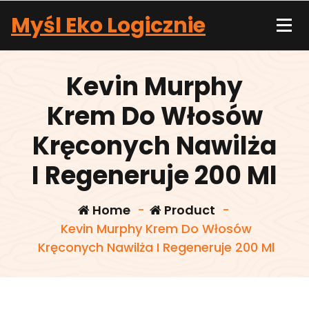
Skip
Myśl Eko Logicznie
to
content
Kevin Murphy
Krem Do Włosów
Kręconych Nawilża
I Regeneruje 200 Ml
Home
-
Product
-
Kevin Murphy Krem Do Włosów
Kręconych Nawilża I Regeneruje 200 Ml