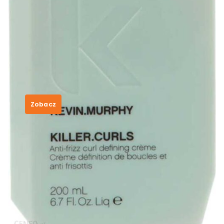
Kevin Murphy Krem Do Włosów
Kręconych Nawilża I Regeneruje
200 Ml
155,00
zł
Zobacz
SKU:
6778e1f0b609
Category:
Kevin Murphy
Tags:
bezowe skarpety
,
czas na herbate
,
książka na 18 urodziny
,
popularne perfumy
damskie
,
rękawice kuchenne silikonowe
pepco