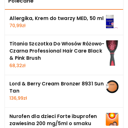
Polecane
Allergika, Krem do twarzy MED, 50 ml
70,99
zł
Titania Szczotka Do Włosów Różowo-
Czarna Professional Hair Care Black
& Pink Brush
68,32
zł
Lord & Berry Cream Bronzer 8931 Sun
Tan
136,99
zł
Nurofen dla dzieci Forte ibuprofen
zawiesina 200 mg/5ml o smaku