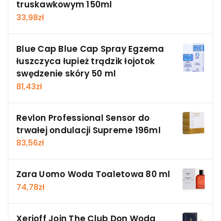
truskawkowym 150ml
33,98
zł
Blue Cap Blue Cap Spray Egzema
łuszczyca łupież trądzik łojotok
swędzenie skóry 50 ml
81,43
zł
Revlon Professional Sensor do
trwałej ondulacji Supreme 196ml
83,56
zł
Zara Uomo Woda Toaletowa 80 ml
74,78
zł
Xerjoff Join The Club Don Woda