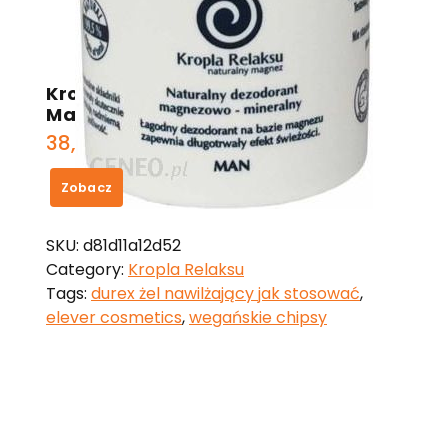
Kropla Relaksu Dezodorant
Magnezowy man 60 ml
38,90
zł
Zobacz
SKU:
d81d11a12d52
Category:
Kropla Relaksu
Tags:
durex żel nawilżający jak stosować
,
elever cosmetics
,
wegańskie chipsy