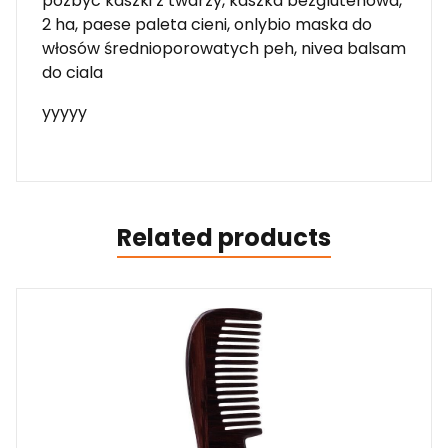
pozbyc kaszki z twarzy, kaszka bezglutenowa,
2 ha, paese paleta cieni, onlybio maska do
włosów średnioporowatych peh, nivea balsam
do ciala
yyyyy
Related products