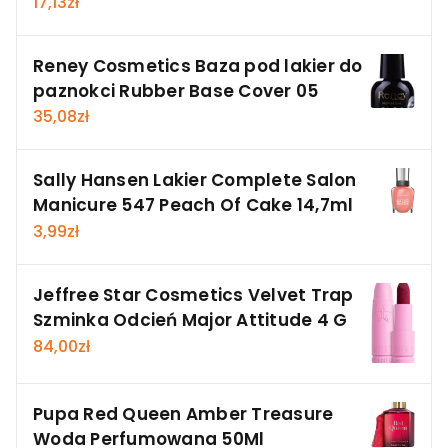
17,13
zł
Reney Cosmetics Baza pod lakier do
paznokci Rubber Base Cover 05
35,08
zł
Sally Hansen Lakier Complete Salon
Manicure 547 Peach Of Cake 14,7ml
3,99
zł
Jeffree Star Cosmetics Velvet Trap
Szminka Odcień Major Attitude 4 G
84,00
zł
Pupa Red Queen Amber Treasure
Woda Perfumowana 50Ml