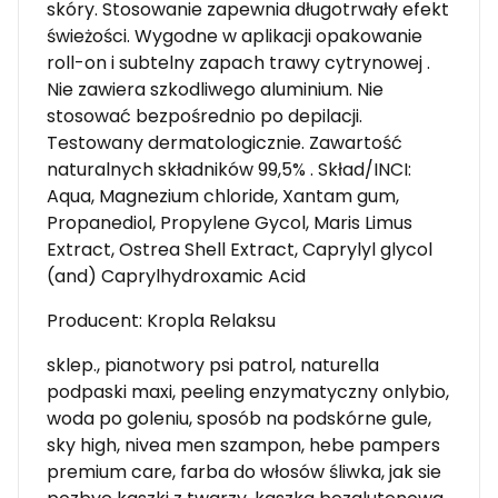
skóry. Stosowanie zapewnia długotrwały efekt
świeżości. Wygodne w aplikacji opakowanie
roll-on i subtelny zapach trawy cytrynowej .
Nie zawiera szkodliwego aluminium. Nie
stosować bezpośrednio po depilacji.
Testowany dermatologicznie. Zawartość
naturalnych składników 99,5% . Skład/INCI:
Aqua, Magnezium chloride, Xantam gum,
Propanediol, Propylene Gycol, Maris Limus
Extract, Ostrea Shell Extract, Caprylyl glycol
(and) Caprylhydroxamic Acid
Producent: Kropla Relaksu
sklep., pianotwory psi patrol, naturella
podpaski maxi, peeling enzymatyczny onlybio,
woda po goleniu, sposób na podskórne gule,
sky high, nivea men szampon, hebe pampers
premium care, farba do włosów śliwka, jak sie