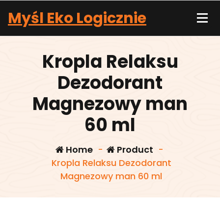
Skip
Myśl Eko Logicznie
to
content
Kropla Relaksu
Dezodorant
Magnezowy man
60 ml
Home
-
Product
-
Kropla Relaksu Dezodorant
Magnezowy man 60 ml