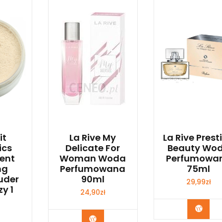
it
La Rive My
La Rive Prest
ics
Delicate For
Beauty Wo
ent
Woman Woda
Perfumowa
ng
Perfumowana
75ml
uder
90ml
29,99
zł
y 1
24,90
zł
Zoba
Zobacz