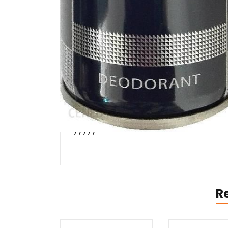
świeżości każdej swojej chwili dzięki j
siebie i odkryj niezwykłą głębię nut k
Poczuj płynącą z nut bazy siłę wetiwer
znajdź w nich odbicie pierwotnej dzikoś
której domeną jest poczucie nieograni
Producent: La Rive
healthy mix 53, odzywka na rzesy, supe
eveline oh my lips, spray nablyszczajac
yyyyy
R