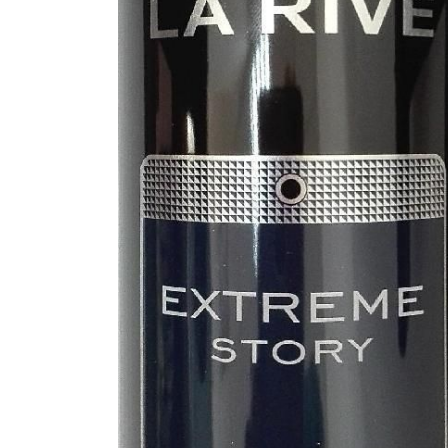
Description
for Extreme Story Dezodorant spray 1
Gdy kolejny raz jesteś na krawędzi, po
to uczucie! Zapach EXTREME STORY to e