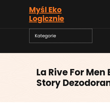
Skip
Myśl Eko
to
content
Logicznie
Kategorie
La Rive For Men
Story Dezodoran