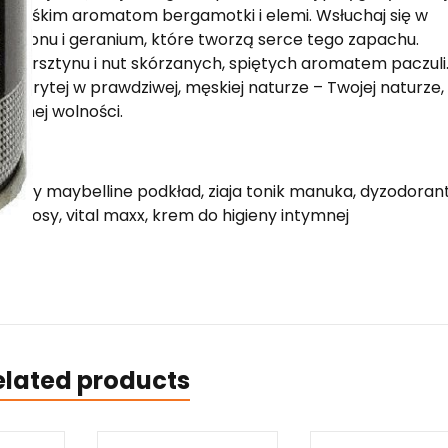
ego rześkim aromatom bergamotki i elemi. Wsłuchaj się w
ardamonu i geranium, które tworzą serce tego zapachu.
u, bursztynu i nut skórzanych, spiętych aromatem paczuli…
ci skrytej w prawdziwej, męskiej naturze – Twojej naturze,
czonej wolności.
rstay maybelline podkład, ziaja tonik manuka, dyzodorant
y wlosy, vital maxx, krem do higieny intymnej
elated products