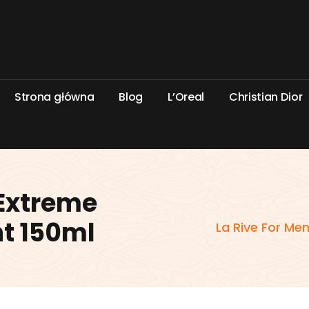
S
t
r
o
n
a
g
ł
ó
w
n
a
B
l
o
g
L
’
O
r
e
a
l
C
h
r
i
s
t
i
a
n
D
i
o
r
 Extreme
t 150ml
La Rive For Me