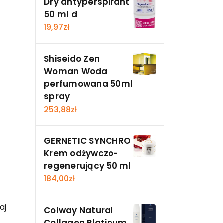
Dry antyperspirant
50 ml d
19,97
zł
Shiseido Zen
Woman Woda
perfumowana 50ml
spray
253,88
zł
GERNETIC SYNCHRO
Krem odżywczo-
regenerujący 50 ml
184,00
zł
aj
Colway Natural
Collagen Platinum