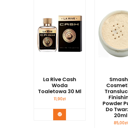
La Rive Cash
Smash
Woda
Cosmet
Toaletowa 30 Ml
Transluc
Finishi
11,90
zł
Powder P
Do Twarz
Zobacz
20ml
85,00
zł