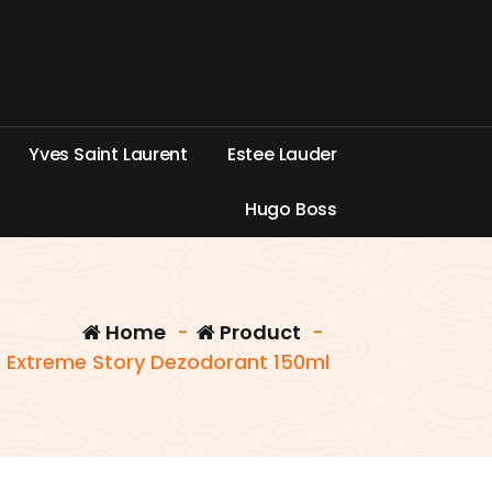
Y
v
e
s
S
a
i
n
t
L
a
u
r
e
n
t
E
s
t
e
e
L
a
u
d
e
r
H
u
g
o
B
o
s
s
Home
-
Product
-
n Extreme Story Dezodorant 150ml