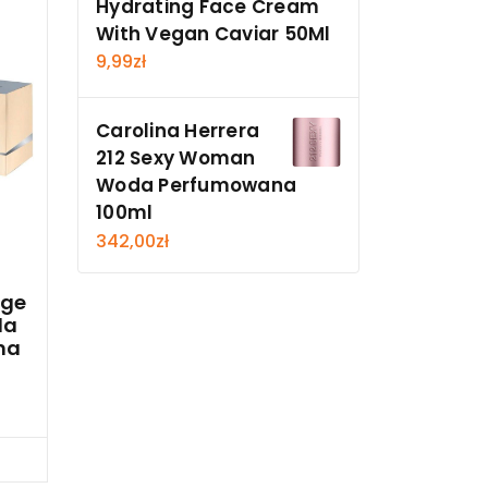
Hydrating Face Cream
With Vegan Caviar 50Ml
9,99
zł
Carolina Herrera
212 Sexy Woman
Woda Perfumowana
100ml
342,00
zł
ige
da
na
cz