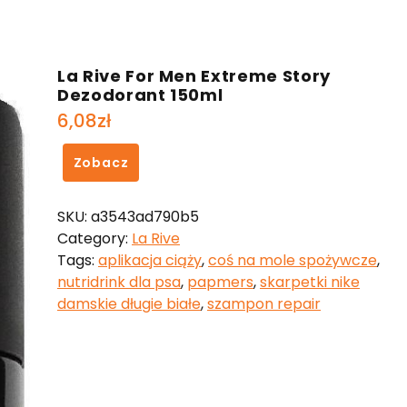
La Rive For Men Extreme Story
Dezodorant 150ml
6,08
zł
Zobacz
SKU:
a3543ad790b5
Category:
La Rive
Tags:
aplikacja ciąży
,
coś na mole spożywcze
,
nutridrink dla psa
,
papmers
,
skarpetki nike
damskie długie białe
,
szampon repair