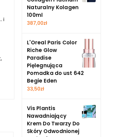
Naturalny Kolagen
100ml
 i
387,00
zł
L'Oreal Paris Color
Riche Glow
Paradise
,
Pięlegnująca
Pomadka do ust 642
Begie Eden
33,50
zł
Vis Plantis
Nawadniający
Krem Do Twarzy Do
Skóry Odwodnionej