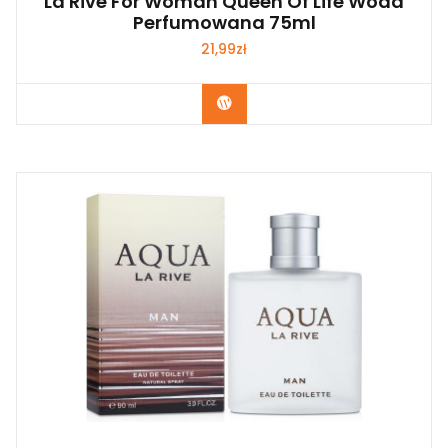
La Rive For Woman Queen Of Life Woda
Perfumowana 75ml
21,99
zł
Zobacz