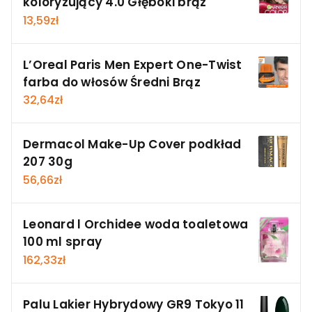
koloryzujący 4.0 Głęboki brąz
13,59
zł
L’Oreal Paris Men Expert One-Twist
farba do włosów Średni Brąz
32,64
zł
Dermacol Make-Up Cover podkład
207 30g
56,66
zł
Leonard l Orchidee woda toaletowa
100 ml spray
162,33
zł
Palu Lakier Hybrydowy GR9 Tokyo 11