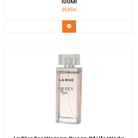
100Ml
25,50
zł
Zobacz