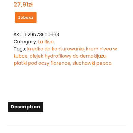
27,91
zł
Zobacz
SKU:
629b739e0663
Category:
La Rive
Tags:
kredka do konturowania
,
krem nivea w
tubce
,
olejek hydrofilowy do demakijażu
,
płatki pod oczy florence
,
sluchawki pepco
Description