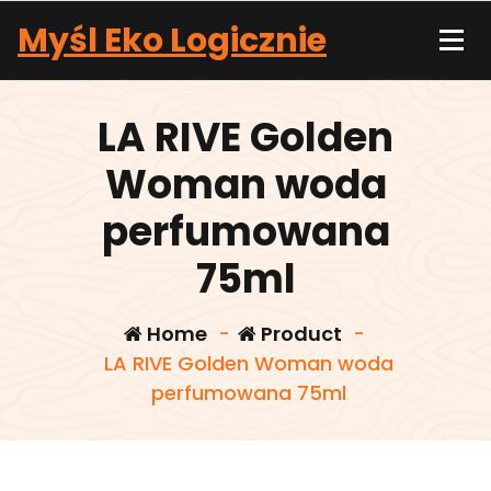
Skip
Myśl Eko Logicznie
to
content
LA RIVE Golden
Woman woda
perfumowana
75ml
Home
-
Product
-
LA RIVE Golden Woman woda
perfumowana 75ml