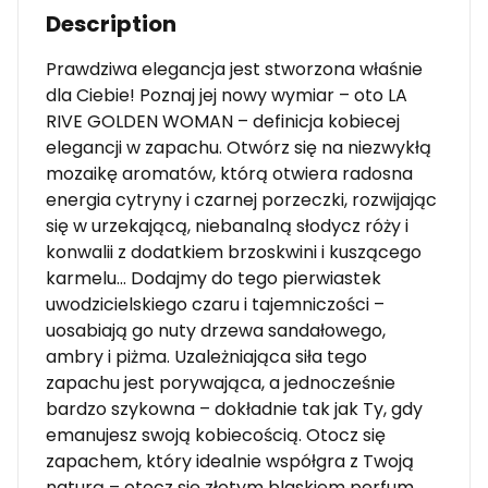
Description
Prawdziwa elegancja jest stworzona właśnie
dla Ciebie! Poznaj jej nowy wymiar – oto LA
RIVE GOLDEN WOMAN – definicja kobiecej
elegancji w zapachu. Otwórz się na niezwykłą
mozaikę aromatów, którą otwiera radosna
energia cytryny i czarnej porzeczki, rozwijając
się w urzekającą, niebanalną słodycz róży i
konwalii z dodatkiem brzoskwini i kuszącego
karmelu… Dodajmy do tego pierwiastek
uwodzicielskiego czaru i tajemniczości –
uosabiają go nuty drzewa sandałowego,
ambry i piżma. Uzależniająca siła tego
zapachu jest porywająca, a jednocześnie
bardzo szykowna – dokładnie tak jak Ty, gdy
emanujesz swoją kobiecością. Otocz się
zapachem, który idealnie współgra z Twoją
naturą – otocz się złotym blaskiem perfum