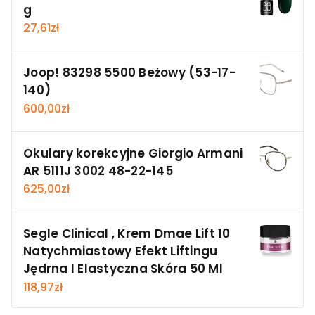
g
27,61
zł
Joop! 83298 5500 Beżowy (53-17-
140)
600,00
zł
Okulary korekcyjne Giorgio Armani
AR 5111J 3002 48-22-145
625,00
zł
Segle Clinical , Krem Dmae Lift 10
Natychmiastowy Efekt Liftingu
Jędrna I Elastyczna Skóra 50 Ml
118,97
zł