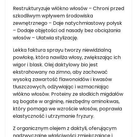
Restrukturyzuje włókno włosów – Chroni przed
szkodliwym wpływem środowiska
zewnętrznego – Daje natychmiastowy połysk
– Dodaje objętości od nasady bez obciążania
włosów – Ułatwia stylizację.
Lekka faktura sprayu tworzy niewidzialną
powłokę, która nawilża włosy, zwiększając ich
wigor i blask. Olej daktylowy bio jest
ekstrahowany na zimno, aby zachować
wysoką zawartość flawonoidów i kwasów
tłuszczowych, odżywiając i wzmacniając
włókno włosów. Proteiny ze słodkich migdałów
są bogate w argininę, niezbędny aminokwas,
który pomaga we wzroście włosów, poprawia
elastyczność i utrzymanie fryzury.
Z organicznym olejem z daktyli, oferującym
nadzwyczajne właściwości zmiękczające i