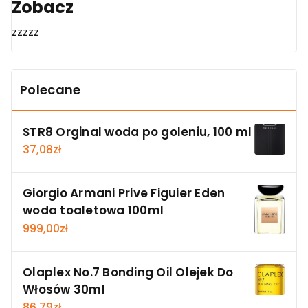
Zobacz
zzzzz
Polecane
STR8 Orginal woda po goleniu, 100 ml
37,08
zł
Giorgio Armani Prive Figuier Eden
woda toaletowa 100ml
999,00
zł
Olaplex No.7 Bonding Oil Olejek Do
Włosów 30ml
86,79
zł