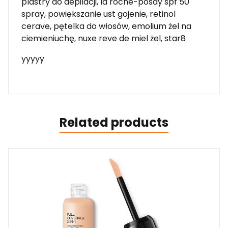
plastry do depilacji, la roche-posay spf 50
spray, powiększanie ust gojenie, retinol
cerave, pętelka do włosów, emolium żel na
ciemieniuchę, nuxe reve de miel żel, star8
yyyyy
Related products