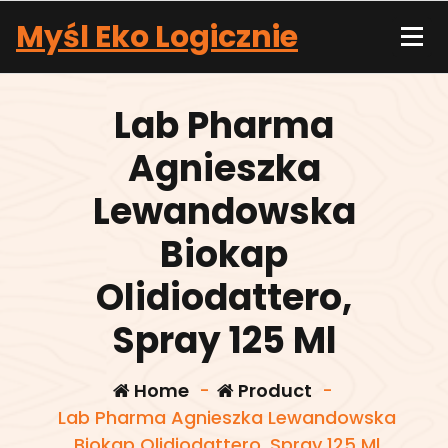
Skip
Myśl Eko Logicznie
to
content
Lab Pharma
Agnieszka
Lewandowska
Biokap
Olidiodattero,
Spray 125 Ml
Home
-
Product
-
Lab Pharma Agnieszka Lewandowska
Biokap Olidiodattero, Spray 125 Ml