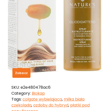
Lab Pharma Agnieszka
Lewandowska Biokap
Olidiodattero, Spray 125 Ml
99,05
zł
Zobacz
SKU:
e2e480478ac6
Category:
Biokap
Tags:
colgate wybielająca
,
milka biała
czekolada
,
ozdoby do hybryd
,
płatki pod