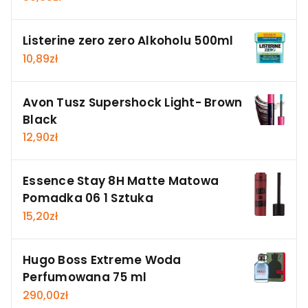
Listerine zero zero Alkoholu 500ml
10,89
zł
Avon Tusz Supershock Light- Brown
Black
12,90
zł
Essence Stay 8H Matte Matowa
Pomadka 06 1 Sztuka
15,20
zł
Hugo Boss Extreme Woda
Perfumowana 75 ml
290,00
zł