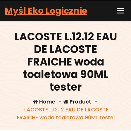
Skip
Myśl Eko Logicznie
to
content
LACOSTE L.12.12 EAU
DE LACOSTE
FRAICHE woda
toaletowa 90ML
tester
Home
-
Product
-
LACOSTE L.12.12 EAU DE LACOSTE
FRAICHE woda toaletowa 90ML tester