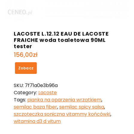
LACOSTE L.12.12 EAU DE LACOSTE
FRAICHE woda toaletowa 90ML
tester
156,00
zł
Zobacz
SKU:
7f71a0e3b96a
Category:
Lacoste
Tags:
pianka na oparzenia wrzątkiem
,
semilac baza fiber
,
semilac spicy salsa
,
szczoteczka soniczna vitammy końcówki
,
witamina d3 d vitum