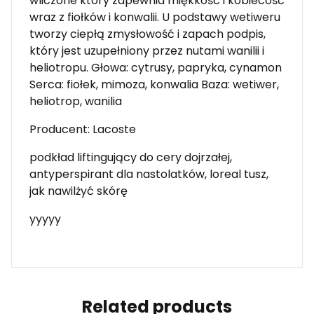
wliczone który zapewnia miękkość i kobiecość
wraz z fiołków i konwalii. U podstawy wetiweru
tworzy ciepłą zmysłowość i zapach podpis,
który jest uzupełniony przez nutami wanilii i
heliotropu. Głowa: cytrusy, papryka, cynamon
Serca: fiołek, mimoza, konwalia Baza: wetiwer,
heliotrop, wanilia
Producent: Lacoste
podkład liftingujący do cery dojrzałej,
antyperspirant dla nastolatków, loreal tusz,
jak nawilżyć skórę
yyyyy
Related products