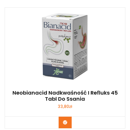
Neobianacid Nadkwaśność I Refluks 45
Tabl Do Ssania
33,80
zł
Zobacz