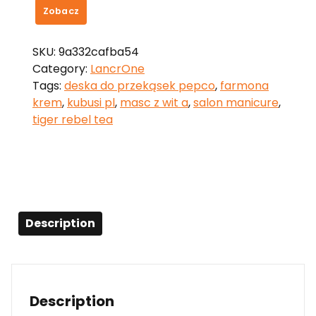
Zobacz
SKU:
9a332cafba54
Category:
LancrOne
Tags:
deska do przekąsek pepco
,
farmona
krem
,
kubusi pl
,
masc z wit a
,
salon manicure
,
tiger rebel tea
Description
Description