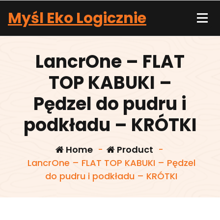
Skip
Myśl Eko Logicznie
to
content
LancrOne – FLAT
TOP KABUKI –
Pędzel do pudru i
podkładu – KRÓTKI
Home
-
Product
-
LancrOne – FLAT TOP KABUKI – Pędzel
do pudru i podkładu – KRÓTKI