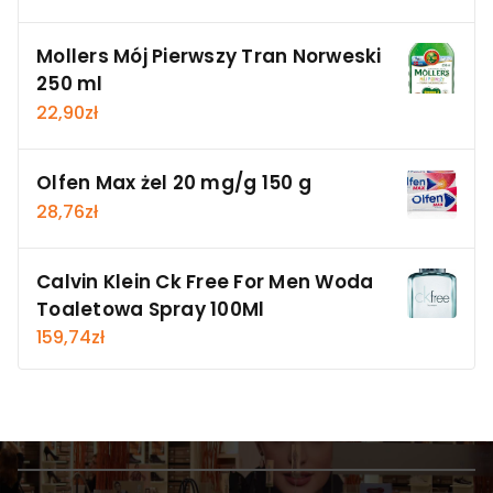
Mollers Mój Pierwszy Tran Norweski
250 ml
22,90
zł
Olfen Max żel 20 mg/g 150 g
28,76
zł
Calvin Klein Ck Free For Men Woda
Toaletowa Spray 100Ml
159,74
zł