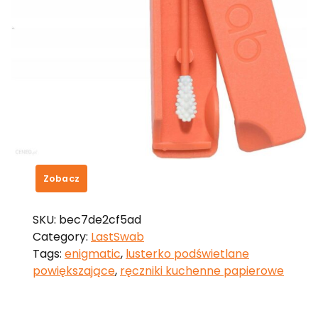
LastSwab Basic Wielorazowy
patyczek higieniczny
brzoskwiniowy
28,69
zł
Zobacz
SKU:
bec7de2cf5ad
Category:
LastSwab
Tags:
enigmatic
,
lusterko podświetlane
powiększające
,
ręczniki kuchenne papierowe