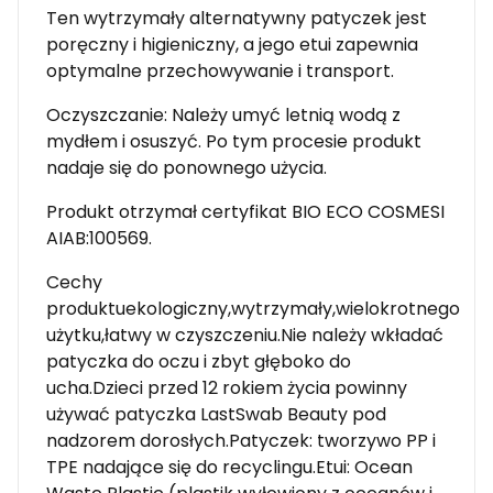
Ten wytrzymały alternatywny patyczek jest
poręczny i higieniczny, a jego etui zapewnia
optymalne przechowywanie i transport.
Oczyszczanie: Należy umyć letnią wodą z
mydłem i osuszyć. Po tym procesie produkt
nadaje się do ponownego użycia.
Produkt otrzymał certyfikat BIO ECO COSMESI
AIAB:100569.
Cechy
produktuekologiczny,wytrzymały,wielokrotnego
użytku,łatwy w czyszczeniu.Nie należy wkładać
patyczka do oczu i zbyt głęboko do
ucha.Dzieci przed 12 rokiem życia powinny
używać patyczka LastSwab Beauty pod
nadzorem dorosłych.Patyczek: tworzywo PP i
TPE nadające się do recyclingu.Etui: Ocean