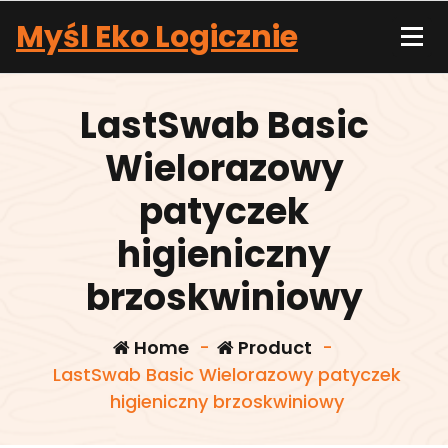
Skip
Myśl Eko Logicznie
to
content
LastSwab Basic
Wielorazowy
patyczek
higieniczny
brzoskwiniowy
Home
-
Product
-
LastSwab Basic Wielorazowy patyczek
higieniczny brzoskwiniowy