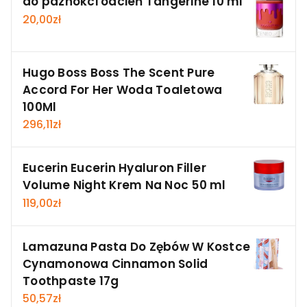
do paznokci odcień Tangerine 10 ml
20,00
zł
Hugo Boss Boss The Scent Pure
Accord For Her Woda Toaletowa
100Ml
296,11
zł
Eucerin Eucerin Hyaluron Filler
Volume Night Krem Na Noc 50 ml
119,00
zł
Lamazuna Pasta Do Zębów W Kostce
Cynamonowa Cinnamon Solid
Toothpaste 17g
50,57
zł