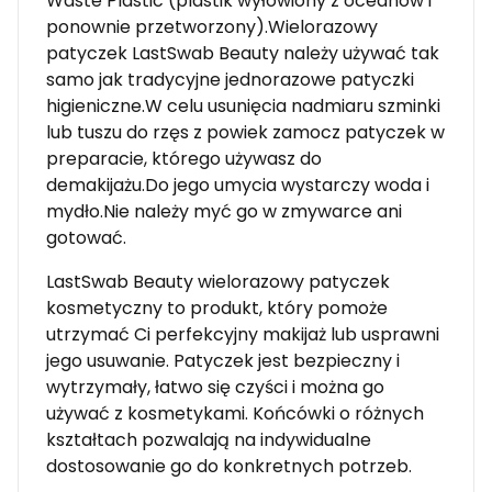
Waste Plastic (plastik wyłowiony z oceanów i
ponownie przetworzony).Wielorazowy
patyczek LastSwab Beauty należy używać tak
samo jak tradycyjne jednorazowe patyczki
higieniczne.W celu usunięcia nadmiaru szminki
lub tuszu do rzęs z powiek zamocz patyczek w
preparacie, którego używasz do
demakijażu.Do jego umycia wystarczy woda i
mydło.Nie należy myć go w zmywarce ani
gotować.
LastSwab Beauty wielorazowy patyczek
kosmetyczny to produkt, który pomoże
utrzymać Ci perfekcyjny makijaż lub usprawni
jego usuwanie. Patyczek jest bezpieczny i
wytrzymały, łatwo się czyści i można go
używać z kosmetykami. Końcówki o różnych
kształtach pozwalają na indywidualne
dostosowanie go do konkretnych potrzeb.