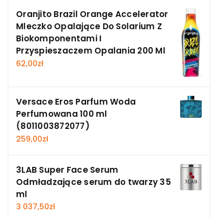
Oranjito Brazil Orange Accelerator
Mleczko Opalające Do Solarium Z
Biokomponentami I
Przyspieszaczem Opalania 200 Ml
62,00
zł
Versace Eros Parfum Woda
Perfumowana 100 ml
(8011003872077)
259,00
zł
3LAB Super Face Serum
Odmładzające serum do twarzy 35
ml
3 037,50
zł