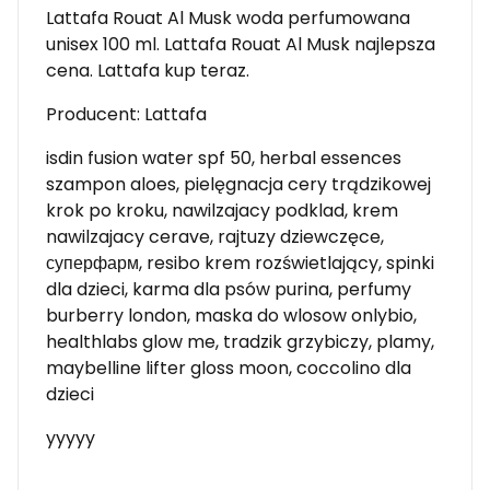
Lattafa Rouat Al Musk woda perfumowana
unisex 100 ml. Lattafa Rouat Al Musk najlepsza
cena. Lattafa kup teraz.
Producent: Lattafa
isdin fusion water spf 50, herbal essences
szampon aloes, pielęgnacja cery trądzikowej
krok po kroku, nawilzajacy podklad, krem
nawilzajacy cerave, rajtuzy dziewczęce,
суперфарм, resibo krem rozświetlający, spinki
dla dzieci, karma dla psów purina, perfumy
burberry london, maska do wlosow onlybio,
healthlabs glow me, tradzik grzybiczy, plamy,
maybelline lifter gloss moon, coccolino dla
dzieci
yyyyy