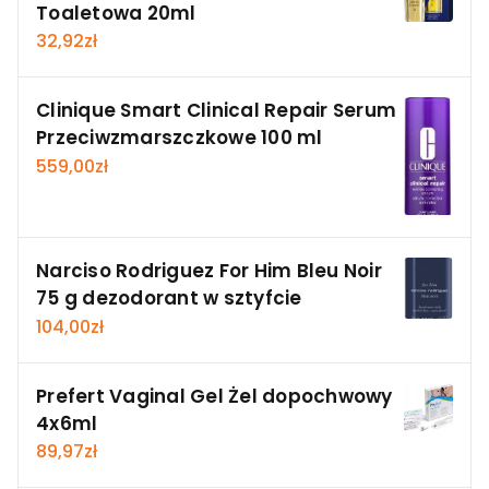
Toaletowa 20ml
32,92
zł
Clinique Smart Clinical Repair Serum
Przeciwzmarszczkowe 100 ml
559,00
zł
Narciso Rodriguez For Him Bleu Noir
75 g dezodorant w sztyfcie
104,00
zł
Prefert Vaginal Gel Żel dopochwowy
4x6ml
89,97
zł