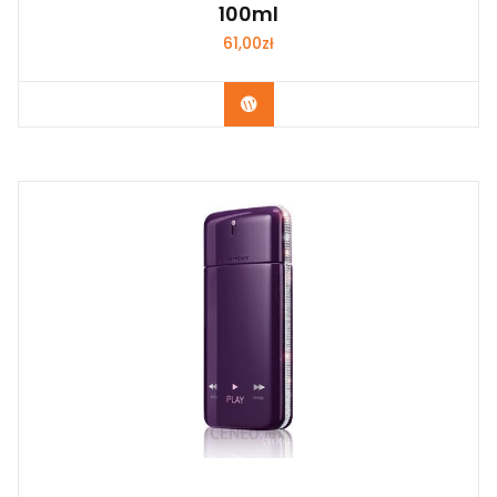
100ml
61,00
zł
Zobacz