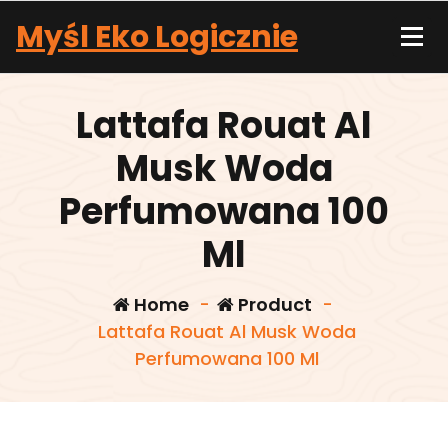
Skip
Myśl Eko Logicznie
to
content
Lattafa Rouat Al
Musk Woda
Perfumowana 100
Ml
Home
-
Product
-
Lattafa Rouat Al Musk Woda
Perfumowana 100 Ml