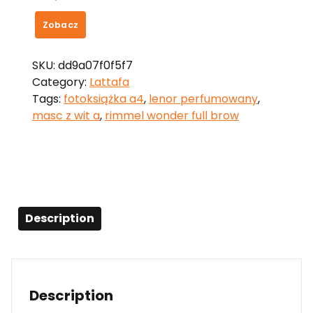
Zobacz
SKU:
dd9a07f0f5f7
Category:
Lattafa
Tags:
fotoksiążka a4
,
lenor perfumowany
,
masc z wit a
,
rimmel wonder full brow
Description
Description