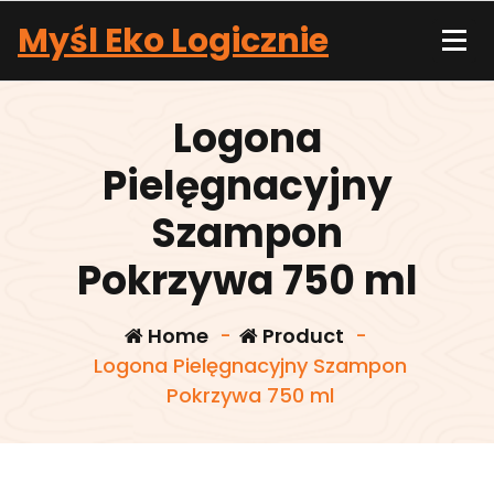
Skip
Myśl Eko Logicznie
to
content
Logona
Pielęgnacyjny
Szampon
Pokrzywa 750 ml
Home
-
Product
-
Logona Pielęgnacyjny Szampon
Pokrzywa 750 ml