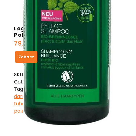
Logona Pielęgnacyjny Szampon
Pokrzywa 750 ml
79,85
zł
Zobacz
SKU:
e9fafcfb412b
Category:
Logona
Tags:
empik kubek z nadrukiem
,
etutor za
darmo
,
krem do solarium
,
krem nivea w
tubce
,
odżywka do rzęs biotebal opinie
,
palette popielaty blond efekty