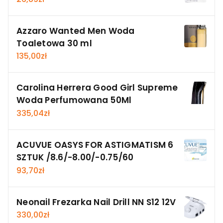
Azzaro Wanted Men Woda
Toaletowa 30 ml
135,00
zł
Carolina Herrera Good Girl Supreme
Woda Perfumowana 50Ml
335,04
zł
ACUVUE OASYS FOR ASTIGMATISM 6
SZTUK /8.6/-8.00/-0.75/60
93,70
zł
Neonail Frezarka Nail Drill NN S12 12V
330,00
zł