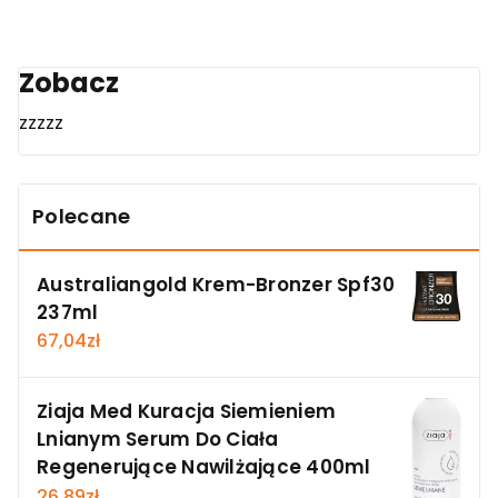
Zobacz
zzzzz
Polecane
Australiangold Krem-Bronzer Spf30
237ml
67,04
zł
Ziaja Med Kuracja Siemieniem
Lnianym Serum Do Ciała
Regenerujące Nawilżające 400ml
26,89
zł