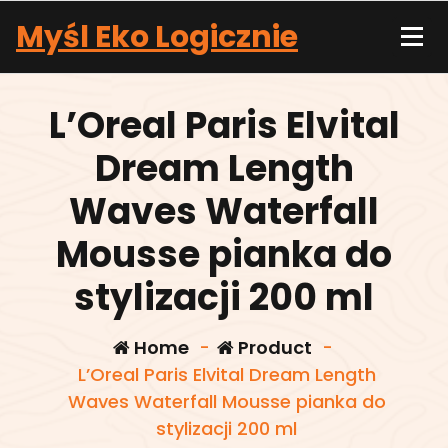
Skip
Myśl Eko Logicznie
to
content
L’Oreal Paris Elvital
Dream Length
Waves Waterfall
Mousse pianka do
stylizacji 200 ml
Home
-
Product
-
L’Oreal Paris Elvital Dream Length
Waves Waterfall Mousse pianka do
stylizacji 200 ml