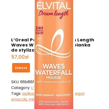
L’Oreal Paris Elvital Dream Length
Waves Waterfall Mousse pianka
do stylizacji 200 ml
57,00
zł
Zobacz
SKU:
66b86f9cfbf5
Category:
L’Oreal
Tags:
aplikacja ios
,
aromactive
,
canpol
smoczki
,
milka biała czekolada