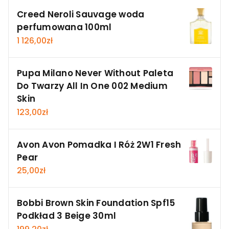
Creed Neroli Sauvage woda
perfumowana 100ml
1 126,00
zł
Pupa Milano Never Without Paleta
Do Twarzy All In One 002 Medium
Skin
123,00
zł
Avon Avon Pomadka I Róż 2W1 Fresh
Pear
25,00
zł
Bobbi Brown Skin Foundation Spf15
Podkład 3 Beige 30ml