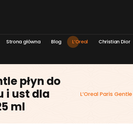
S
t
r
o
n
a
g
ł
ó
w
n
a
B
l
o
g
L
’
O
r
e
a
l
C
h
r
i
s
t
i
a
n
D
i
o
r
ntle płyn do
i ust dla
L’Oreal Paris Gentle
25 ml