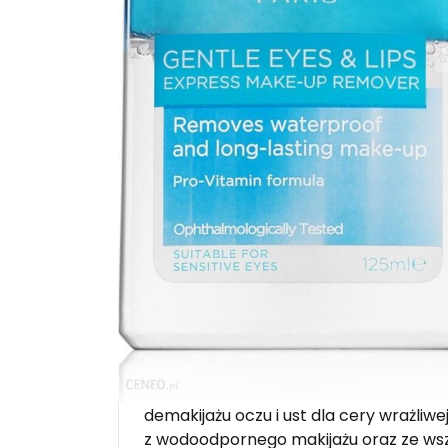
Description
L’Oreal Paris Gentle płyn do demakijażu
Lubisz tą chwile dnia, kiedy zmywasz z 
demakijażu oczu i ust dla cery wrażliw
z wodoodpornego makijażu oraz ze wszel