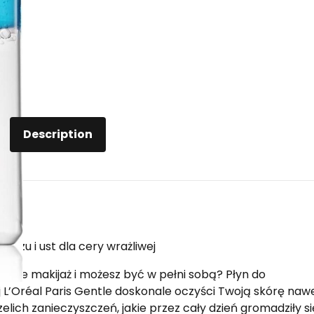
Description
 oczu i ust dla cery wrażliwej
siebie makijaż i możesz być w pełni sobą? Płyn do
ej L’Oréal Paris Gentle doskonale oczyści Twoją skórę naw
ich zanieczyszczeń, jakie przez cały dzień gromadziły si