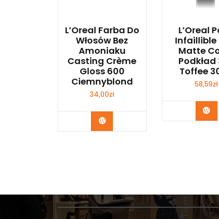
L’Oreal Farba Do
L’Oreal P
Włosów Bez
Infaillible
Amoniaku
Matte C
Casting Crème
Podkład
Gloss 600
Toffee 3
Ciemnyblond
58,59
zł
34,00
zł
Zo
Zobacz