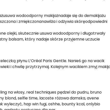
jażusuwa wodoodporny makijażnadaje się do demakijażu
zyszczona i zmiękczonanawilża i odżywia skóręodpowiedni
ne olejki, skutecznie usuwa wodoodporny i długotrwały
katny balsam, który nadaje skórze przyjemne uczucie
eleczką płynu L’Oréal Paris Gentle. Nanieś go na wacik
ieki i chwilę przytrzymaj. Kolejnym wacikiem zmyj makij
ing na włosy, real techniques pędzel do pudru, bruno
ny blond, selfie time, lacoste różowa damska, avene
jak wyleczyć, hap win fugi, oshhe, bounty kcal, onlybio
, gadzety erotyczne dla par