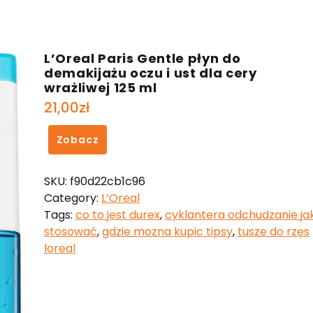
L’Oreal Paris Gentle płyn do
demakijażu oczu i ust dla cery
wrażliwej 125 ml
21,00
zł
Zobacz
SKU:
f90d22cb1c96
Category:
L’Oreal
Tags:
co to jest durex
,
cyklantera odchudzanie ja
stosować
,
gdzie mozna kupic tipsy
,
tusze do rzęs
loreal