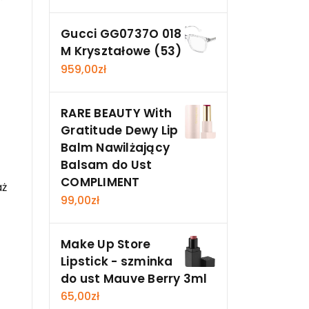
Gucci GG0737O 018
M Kryształowe (53)
959,00
zł
RARE BEAUTY With
Gratitude Dewy Lip
Balm Nawilżający
Balsam do Ust
COMPLIMENT
aż
99,00
zł
Make Up Store
Lipstick - szminka
do ust Mauve Berry 3ml
65,00
zł