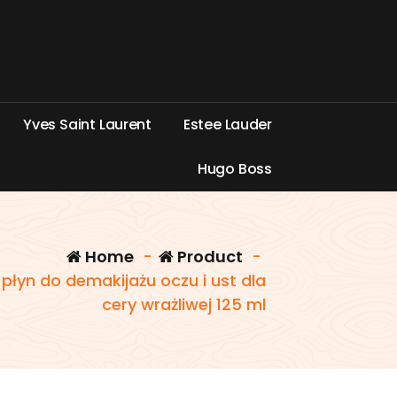
Y
v
e
s
S
a
i
n
t
L
a
u
r
e
n
t
E
s
t
e
e
L
a
u
d
e
r
H
u
g
o
B
o
s
s
Home
-
Product
-
 płyn do demakijażu oczu i ust dla
cery wrażliwej 125 ml