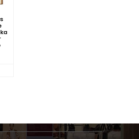
is
e
nka
r
e
cz