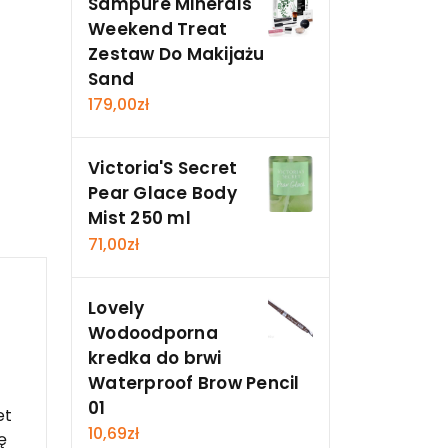
Sampure Minerals
Weekend Treat
Zestaw Do Makijażu
Sand
179,00
zł
Victoria'S Secret
Pear Glace Body
Mist 250 ml
71,00
zł
Lovely
Wodoodporna
kredka do brwi
Waterproof Brow Pencil
01
et
10,69
zł
ę