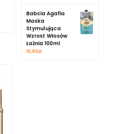
Babcia Agafia
Maska
Stymulująca
Wzrost Włosów
Łaźnia 100ml
10,93
zł