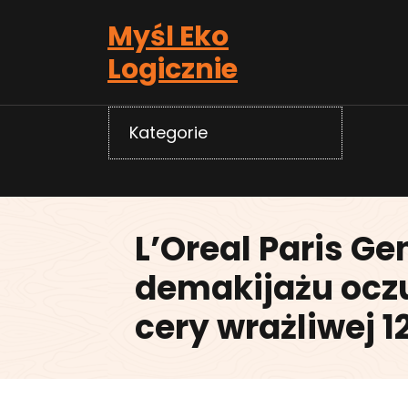
Skip
Myśl Eko
to
content
Logicznie
Kategorie
L’Oreal Paris Ge
demakijażu oczu 
cery wrażliwej 1