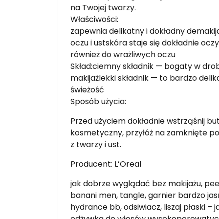
na Twojej twarzy.
Właściwości:
zapewnia delikatny i dokładny demaki
oczu i ustskóra staje się dokładnie oc
również do wrażliwych oczu
Skład:ciemny składnik — bogaty w drob
makijażlekki składnik — to bardzo deli
świeżość
Sposób użycia:
Przed użyciem dokładnie wstrząśnij but
kosmetyczny, przyłóż na zamknięte pow
z twarzy i ust.
Producent: L’Oreal
jak dobrze wyglądać bez makijażu, peel
banani men, tangle, garnier bardzo jas
hydrance bb, odsiwiacz, liszaj płaski – 
odżywka do włosów wysokoporowatych