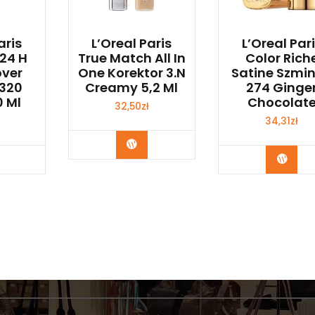
aris
L’Oreal Paris
L’Oreal Par
 24 H
True Match All In
Color Rich
over
One Korektor 3.N
Satine Szmi
 320
Creamy 5,2 Ml
274 Ginge
0 Ml
Chocolat
32,50
zł
34,31
zł
Zobacz
bacz
Zoba