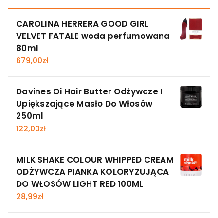
CAROLINA HERRERA GOOD GIRL
VELVET FATALE woda perfumowana
80ml
679,00
zł
Davines Oi Hair Butter Odżywcze I
Upiększające Masło Do Włosów
250ml
122,00
zł
MILK SHAKE COLOUR WHIPPED CREAM
ODŻYWCZA PIANKA KOLORYZUJĄCA
DO WŁOSÓW LIGHT RED 100ML
28,99
zł