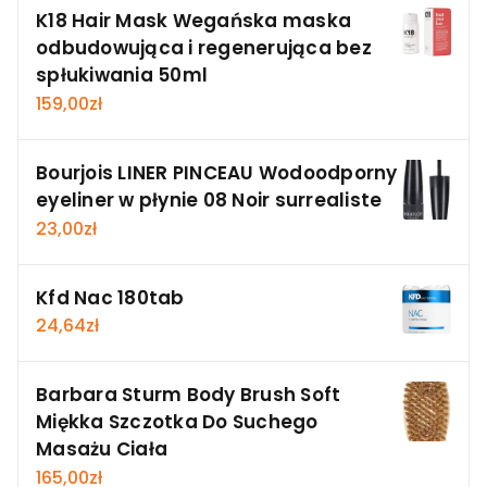
K18 Hair Mask Wegańska maska
odbudowująca i regenerująca bez
spłukiwania 50ml
159,00
zł
Bourjois LINER PINCEAU Wodoodporny
eyeliner w płynie 08 Noir surrealiste
23,00
zł
Kfd Nac 180tab
24,64
zł
Barbara Sturm Body Brush Soft
Miękka Szczotka Do Suchego
Masażu Ciała
165,00
zł