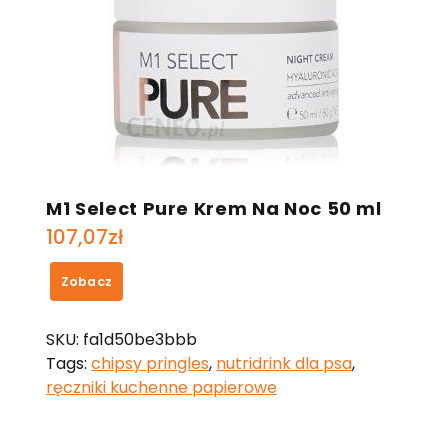
M1 Select Pure Krem Na Noc 50 ml
107,07
zł
Zobacz
SKU:
fa1d50be3bbb
Tags:
chipsy pringles
,
nutridrink dla psa
,
ręczniki kuchenne papierowe