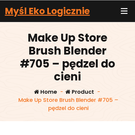
Skip
Myśl Eko Logicznie
to
content
Make Up Store
Brush Blender
#705 – pędzel do
cieni
Home
-
Product
-
Make Up Store Brush Blender #705 –
pędzel do cieni