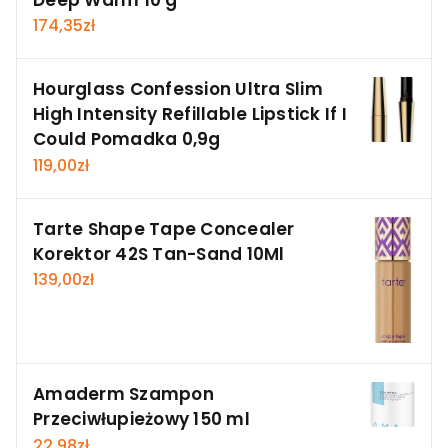
174,35
zł
Hourglass Confession Ultra Slim
High Intensity Refillable Lipstick If I
Could Pomadka 0,9g
119,00
zł
Tarte Shape Tape Concealer
Korektor 42S Tan-Sand 10Ml
139,00
zł
Amaderm Szampon
Przeciwłupieżowy 150 ml
22,98
zł