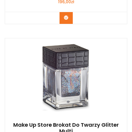
196,00
zł
Zobacz
Make Up Store Brokat Do Twarzy Glitter
Multi