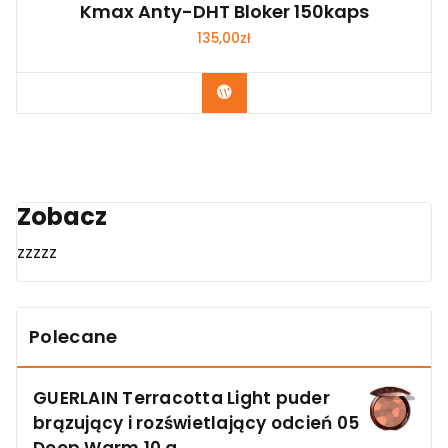
Kmax Anty-DHT Bloker 150kaps
135,00
zł
Zobacz
Zobacz
zzzzz
Polecane
GUERLAIN Terracotta Light puder
brązujący i rozświetlający odcień 05
Deep Warm 10 g