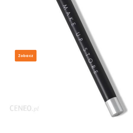
Make Up Store Brush Blender #705
– pędzel do cieni
25,00
zł
Zobacz
SKU:
64502430fd5a
Category:
Make Up Store
Tags:
bezowe skarpety
,
czy można dźwigać
w ciąży
,
półki na perfumy