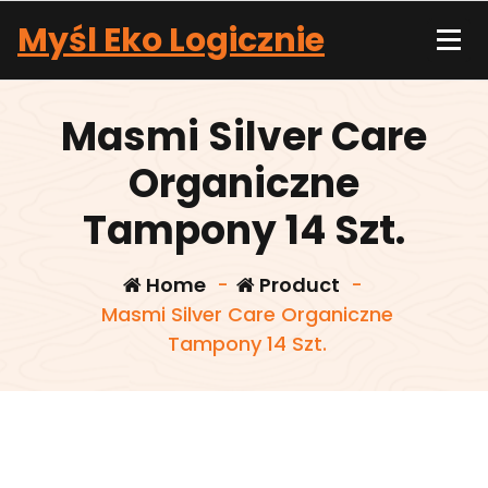
Skip
Myśl Eko Logicznie
to
content
Masmi Silver Care
Organiczne
Tampony 14 Szt.
Home
-
Product
-
Masmi Silver Care Organiczne
Tampony 14 Szt.