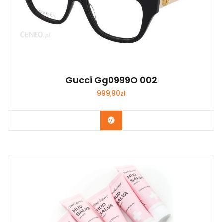
Gucci Gg0999O 002
999,90
zł
Zobacz