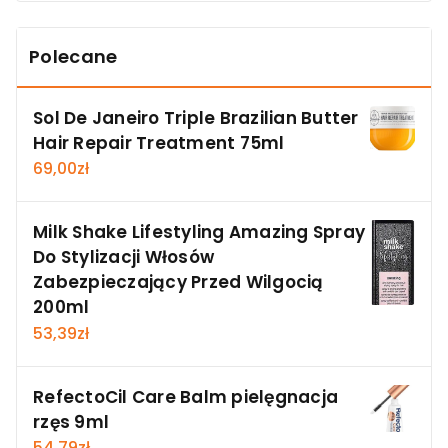
Polecane
Sol De Janeiro Triple Brazilian Butter
Hair Repair Treatment 75ml
69,00
zł
Milk Shake Lifestyling Amazing Spray
Do Stylizacji Włosów
Zabezpieczający Przed Wilgocią
200ml
53,39
zł
RefectoCil Care Balm pielęgnacja
rzęs 9ml
54,79
zł