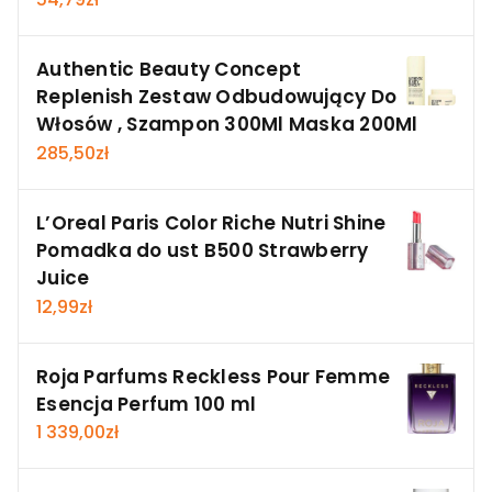
Authentic Beauty Concept
Replenish Zestaw Odbudowujący Do
Włosów , Szampon 300Ml Maska 200Ml
285,50
zł
L’Oreal Paris Color Riche Nutri Shine
Pomadka do ust B500 Strawberry
Juice
12,99
zł
Roja Parfums Reckless Pour Femme
Esencja Perfum 100 ml
1 339,00
zł