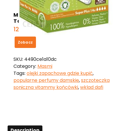
Masmi Silver Care Organiczne
Tampony 14 Szt.
12,35
zł
Zobacz
SKU:
4490ce1a10dc
Category:
Masmi
Tags:
olejki zapachowe gdzie kupić
,
popularne perfumy damskie
,
szczoteczka
soniczna vitammy końcówki
,
wklad dafi
Description