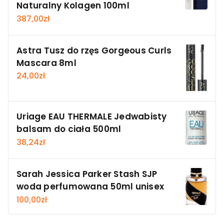
Naturalny Kolagen 100ml
387,00
zł
Astra Tusz do rzęs Gorgeous Curls
Mascara 8ml
24,00
zł
Uriage EAU THERMALE Jedwabisty
balsam do ciała 500ml
38,24
zł
Sarah Jessica Parker Stash SJP
woda perfumowana 50ml unisex
100,00
zł