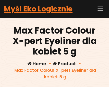
Skip
Myśl Eko Logicznie
to
content
Max Factor Colour
X-pert Eyeliner dla
kobiet 5 g
Home
-
Product
-
Max Factor Colour X-pert Eyeliner dla
kobiet 5 g