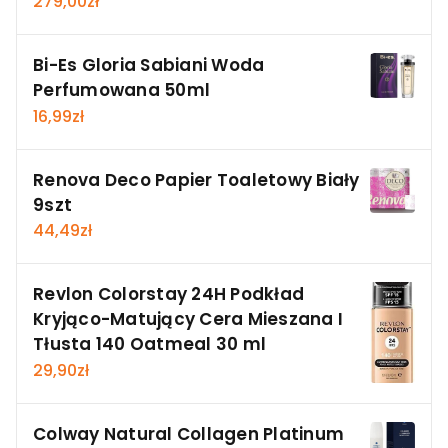
279,00
zł
Bi-Es Gloria Sabiani Woda
Perfumowana 50ml
16,99
zł
Renova Deco Papier Toaletowy Biały
9szt
44,49
zł
Revlon Colorstay 24H Podkład
Kryjąco-Matujący Cera Mieszana I
Tłusta 140 Oatmeal 30 ml
29,90
zł
Colway Natural Collagen Platinum