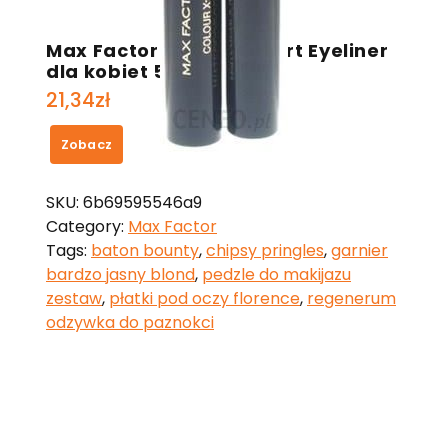
Max Factor Colour X-pert Eyeliner
dla kobiet 5 g
21,34
zł
Zobacz
SKU:
6b69595546a9
Category:
Max Factor
Tags:
baton bounty
,
chipsy pringles
,
garnier
bardzo jasny blond
,
pedzle do makijazu
zestaw
,
płatki pod oczy florence
,
regenerum
odzywka do paznokci